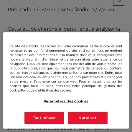
Publicado:
11/08/2014
|
Actualizado:
22/12/2023
​Cette étude cherche à identifier et à analyser la
stratégie mise en œuvre par l’Oréal en vue de
conquérir le marché indien. Il s’agit de répondre
Ce site web stocke les cookies sur votre ordinateur. Certains cookies sont
aux questions suivantes : Comment le leader
nécessaires au bon fonctionnement du site, et d’autres nous permettent
de collecter des informations sur la manière dont vous interagissez avec
mondial des cosmétiques aborde-il un nouveau
notre site web, afin d’améliorer et de personnaliser votre expérience de
marché ? Quels sont les ressorts qui lui ont
navigation. Nous utilisons également des cookies afin de vous proposer de
la publicité ciblée, ainsi que pour vous permettre de partager du contenu
permit de s’adapter aux exigences du
sur les réseaux sociaux ou plateformes présents sur notre site. Enfin, nous
utilisons des cookies, émis par nous ou par nos prestataires afin d’analyser
consommateur indien ? L’Oréal parvient-il à se
et de mesurer l’audience sur ce site web. Pour en savoir plus sur les
différencier de ses concurrents en Inde ? Et
cookies que nous utilisons, consultez notre politique de gestion des
cookies
Politique d'utilisation des cookies
quelles en sont les logiques? Pour ce faire il est
nécessaire de clarifier les spécificités du marché
Paramètres des cookies
des cosmétiques indiens puis d’identifier,
analyser et cartographier les différents vecteurs
Tout refuser
Autoriser
de leur stratégie d’implantation de sa conception
aux premières étapes de sa mise en œuvre.