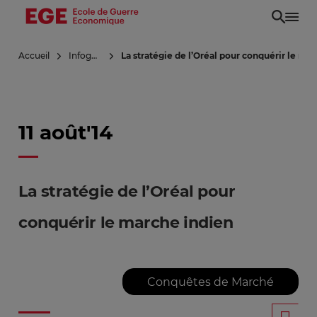
Aller
au
contenu
Accueil
Infoguerre
La stratégie de l’Oréal pour conquérir le ma
principal
11 août'14
La stratégie de l’Oréal pour
conquérir le marche indien
Conquêtes de Marché