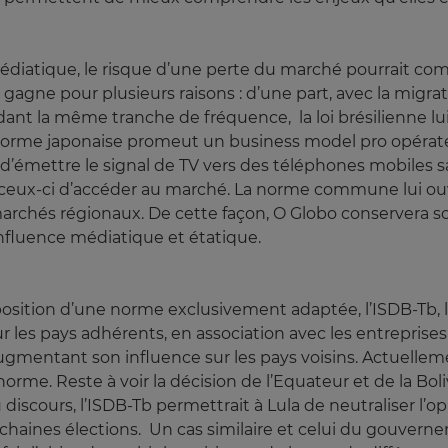
médiatique, le risque d’une perte du marché pourrait co
 gagne pour plusieurs raisons : d’une part, avec la migrat
dant la même tranche de fréquence, la loi brésilienne l
 norme japonaise promeut un business model pro opérate
et d’émettre le signal de TV vers des téléphones mobiles 
ux-ci d’accéder au marché. La norme commune lui ouvrir
archés régionaux. De cette façon, O Globo conservera s
influence médiatique et étatique.
mposition d’une norme exclusivement adaptée, l’ISDB-Tb,
r les pays adhérents, en association avec les entreprises
ugmentant son influence sur les pays voisins. Actuellement
orme. Reste à voir la décision de l’Equateur et de la Bol
 discours, l’ISDB-Tb permettrait à Lula de neutraliser l’o
chaines élections. Un cas similaire et celui du gouvern