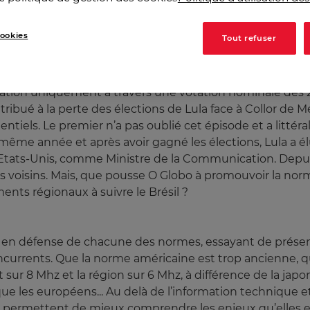
ésil, O Globo exerce une influence directe au sein du go
 60, il a entamé la recherche de fortes alliances avec d
ookies
Tout refuser
 par le gouvernement militaire et qui lui a permis de fa
 la Constitution Nationale du Brésil, Roberto Marinho a ré
es licences de radio, et de 15 ans pour la télévision, r
cation uniquement à travers une votation nominale des
ribué à la perte des élections de Lula face à Collor de Me
identiels. Le premier n’a pas oublié cet épisode et a lit
même année et après avoir gagné les élections, Lula a él
tats-Unis, comme Ministre de la Communication. Depuis
ys voisins. Mais, que pousse O Globo à promouvoir la no
ents régionaux à suivre le Brésil ?
 défense de chacune des normes, essayant de présent
ncurrents. Que la norme américaine est trop ancienne, q
ur 8 Mhz et la région sur 6 Mhz, à différence de la japona
 que les européens... Au delà de l’information technique e
 permettent de mieux comprendre les enjeux qu’elles en