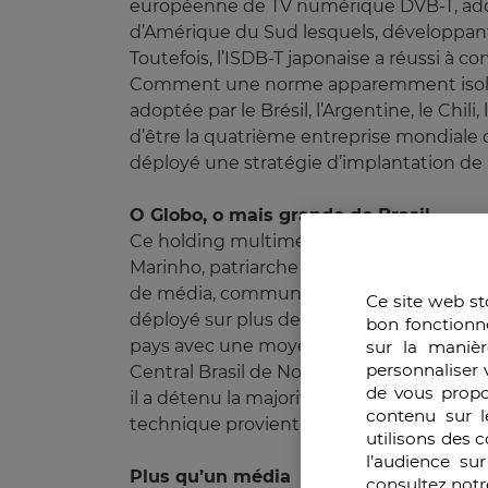
européenne de TV numérique DVB-T, adopt
d’Amérique du Sud lesquels, développan
Toutefois, l’ISDB-T japonaise a réussi à 
Comment une norme apparemment isolée,
adoptée par le Brésil, l’Argentine, le Chi
d’être la quatrième entreprise mondiale d
déployé une stratégie d’implantation de 
O Globo, o mais grande do Brasil
Ce holding multimédia, né en 1925 avec l
Marinho, patriarche de la famille propriét
de média, communication et distribution.
Ce site web st
déployé sur plus de 90% des municipalités 
bon fonctionn
pays avec une moyenne de 350 mil exempla
sur la manièr
personnaliser 
Central Brasil de Noticias (CBN). A l’inte
de vous propo
il a détenu la majorité des actions de sa fi
contenu sur l
technique provient de celle-ci.
utilisons des 
l’audience su
Plus qu’un média
consultez notr