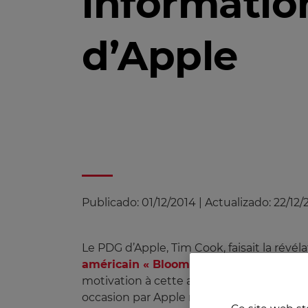
informatio
d’Apple
Publicado:
01/12/2014
|
Actualizado:
22/12/
Le PDG d’Apple, Tim Cook, faisait la rév
américain « Bloomerg BusinessWeek »
motivation à cette annonce publique, la vo
occasion par Apple ne réside pas tant dan