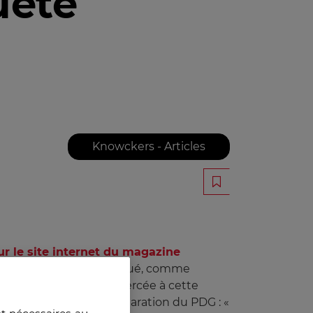
uête
Knowckers - Articles
ur le site internet du magazine
militante, il a revendiqué, comme
er ». La manipulation exercée à cette
antage lire dans la déclaration du PDG : «