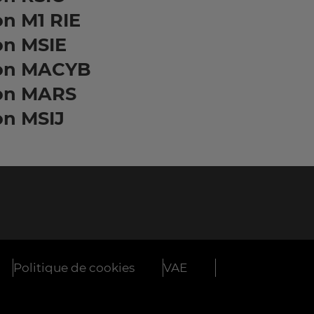
n M1 RIE
on MSIE
on MACYB
on MARS
on MSIJ
Politique de cookies
VAE