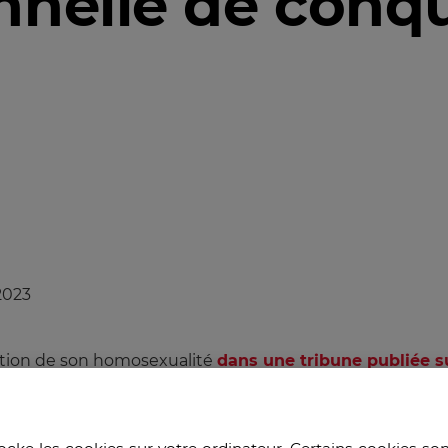
nnelle de conq
2023
élation de son homosexualité
dans une tribune publiée s
le 30 octobre dernier. Se défendant de toute démarche 
lonté d’« aider », d’« apporter du soutien » et d’« inspir
s le recours cynique à certains termes (ne faut-il pas dav