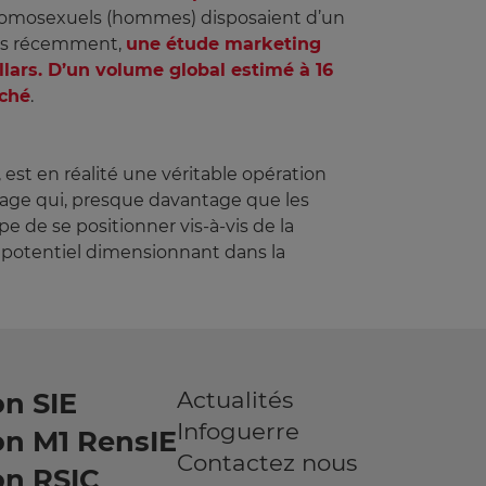
s homosexuels (hommes) disposaient d’un
Plus récemment,
une étude marketing
llars. D’un volume global estimé à 16
rché
.
st en réalité une véritable opération
mage qui, presque davantage que les
e de se positionner vis-à-vis de la
potentiel dimensionnant dans la
Actualités
n SIE
Infoguerre
on M1 RensIE
Contactez nous
on RSIC