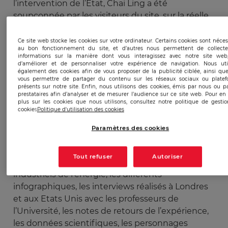
l’intervention de l’Etat, Chai Ling a été
soupçonnée par les visiteurs du site, sur la réelle
finalité de ses actions. Le 7 mars 2015, le
documentaire a été censuré sur ordre du
Ce site web stocke les cookies sur votre ordinateur. Certains cookies sont néces
au bon fonctionnement du site, et d’autres nous permettent de collecte
Ministère de la Propagande et retiré de tous les
informations sur la manière dont vous interagissez avec notre site web
sites chinois.
d’améliorer et de personnaliser votre expérience de navigation. Nous uti
également des cookies afin de vous proposer de la publicité ciblée, ainsi qu
vous permettre de partager du contenu sur les réseaux sociaux ou plate
présents sur notre site. Enfin, nous utilisons des cookies, émis par nous ou p
Croissance économique et pollution
prestataires afin d’analyser et de mesurer l’audience sur ce site web. Pour en 
atmosphérique
plus sur les cookies que nous utilisons, consultez notre politique de gesti
cookies
Politique d'utilisation des cookies
Le fil conducteur de ce documentaire est basé
sur ces trois questions. Chai Jing a dépensé plus
Paramètres des cookies
d’un million de Rmb pour la réalisation de sa
vidéo, les interviews des fonctionnaires de l’Etat,
Tout refuser
Autoriser
les reportages de terrain, les rencontres avec les
industriels de l’énergie, les différents
infographiques, les interviews réalisés à Londres
et aux Etats Unis avec les professeurs de
l’Université, les notes de retours de l’expérience,
les données scientifiques, les personnages