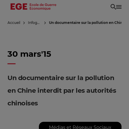
Aller
au
contenu
Accueil
Infoguerre
Un documentaire sur la pollution en Chine int
principal
30 mars'15
Un documentaire sur la pollution
en Chine interdit par les autorités
chinoises
Médias et Réseaux Sociaux