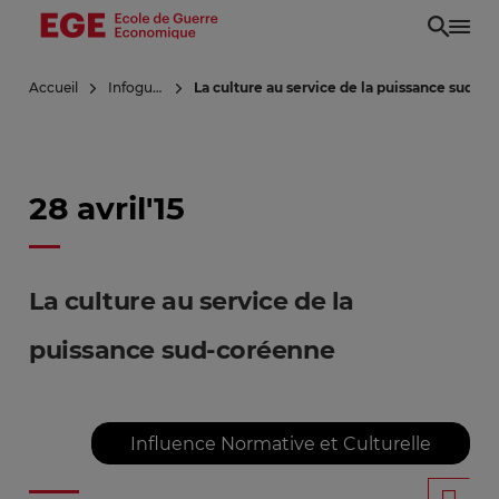
Aller
au
contenu
Accueil
Infoguerre
La culture au service de la puissance sud-c
principal
28 avril'15
La culture au service de la
puissance sud-coréenne
Influence Normative et Culturelle