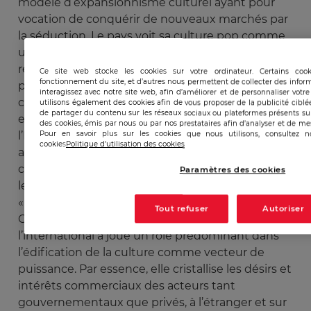
modèle d’expansionnisme culturel ayant pour
vocation de conquérir de nouveaux marchés par
la séduction. Le pays voit sa culture pop comme
un moyen de créer de nouvelles sources de
revenus, unir sa population et générer des
Ce site web stocke les cookies sur votre ordinateur. Certains coo
fonctionnement du site, et d’autres nous permettent de collecter des infor
produits exportables permettant de répandre la
interagissez avec notre site web, afin d’améliorer et de personnaliser votr
culture coréenne à l’échelle globale. Les
utilisons également des cookies afin de vous proposer de la publicité ciblé
de partager du contenu sur les réseaux sociaux ou plateformes présents sur 
entreprises ont à ce titre bénéficié du soutien de
des cookies, émis par nous ou par nos prestataires afin d’analyser et de me
Pour en savoir plus sur les cookies que nous utilisons, consultez n
l’Etat, de subventions et d’exonérations d’impôts
cookies
Politique d'utilisation des cookies
afin de favoriser leur croissance. Les biens
culturels ont pris une dimension stratégique et
Paramètres des cookies
leur succès a été étiqueté sous le terme
« hallyu » ou « vague coréenne ».
Tout refuser
Autoriser
Cette appellation identifiant la marque Corée à
l’international a joué un rôle prédominant dans
l’édification de la culture comme vecteur de
puissance. Par essence, elle cristallise les désirs et
intérêts commerciaux des acteurs tant
gouvernementaux que privés, à l’étranger et sur