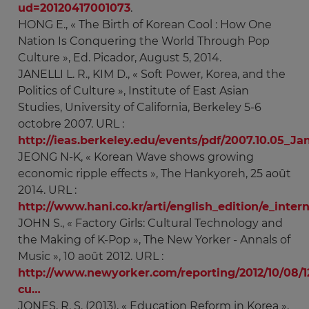
ud=20120417001073
.
HONG E., « The Birth of Korean Cool : How One
Nation Is Conquering the World Through Pop
Culture », Ed. Picador, August 5, 2014.
JANELLI L. R., KIM D., « Soft Power, Korea, and the
Politics of Culture », Institute of East Asian
Studies, University of California, Berkeley 5-6
octobre 2007. URL :
http://ieas.berkeley.edu/events/pdf/2007.10.05_Ja
JEONG N-K, « Korean Wave shows growing
economic ripple effects », The Hankyoreh, 25 août
2014. URL :
http://www.hani.co.kr/arti/english_edition/e_inter
JOHN S., « Factory Girls: Cultural Technology and
the Making of K-Pop », The New Yorker - Annals of
Music », 10 août 2012. URL :
http://www.newyorker.com/reporting/2012/10/08/1
cu…
JONES, R. S. (2013), « Education Reform in Korea »,