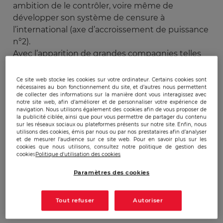
ambition de le contrôler, voire même de
développer son système de censure à
l’international (axe d’accroissement de puissance
n°2).
Avec l’apparition de grandes compagnies telles
que Tencent qui regroupe de nombreux réseaux
sociaux, il apparait évident que la Chine cherche
Ce site web stocke les cookies sur votre ordinateur. Certains cookies sont
nécessaires au bon fonctionnement du site, et d’autres nous permettent
à empêcher les Etats-Unis d’avoir une trop
de collecter des informations sur la manière dont vous interagissez avec
grande place sur le territoire. Nous parlons
notre site web, afin d’améliorer et de personnaliser votre expérience de
navigation. Nous utilisons également des cookies afin de vous proposer de
souvent du soft power chinois par les instituts
la publicité ciblée, ainsi que pour vous permettre de partager du contenu
Confucius mais dans le domaine du cyberespace,
sur les réseaux sociaux ou plateformes présents sur notre site. Enfin, nous
utilisons des cookies, émis par nous ou par nos prestataires afin d’analyser
la Chine ne veut pas tant influencer que d’éviter
et de mesurer l’audience sur ce site web. Pour en savoir plus sur les
cookies que nous utilisons, consultez notre politique de gestion des
d’être influencée (axe d’accroissement de
cookies
Politique d'utilisation des cookies
puissance n°1). Lorsque l’on répertorie les
différentes actions du gouvernement sur
Paramètres des cookies
Internet, tout porte à croire que Pékin souhaite
créer un Internet uniquement chinois et
Tout refuser
Autoriser
contrôlé par les organes spécifiques du PCC.