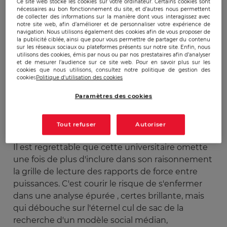
Ce site web stocke les cookies sur votre ordinateur. Certains cookies sont
nécessaires au bon fonctionnement du site, et d’autres nous permettent
Publicado:
11/08/2015
|
Actualizado:
22/12/2023
de collecter des informations sur la manière dont vous interagissez avec
notre site web, afin d’améliorer et de personnaliser votre expérience de
navigation. Nous utilisons également des cookies afin de vous proposer de
la publicité ciblée, ainsi que pour vous permettre de partager du contenu
sur les réseaux sociaux ou plateformes présents sur notre site. Enfin, nous
La philosophe Renée Fregosi a publié sur le site
utilisons des cookies, émis par nous ou par nos prestataires afin d’analyser
du HuffPost un
article
intitulé "Gauche radicale
et de mesurer l’audience sur ce site web. Pour en savoir plus sur les
cookies que nous utilisons, consultez notre politique de gestion des
et imposture populiste, la social-démocratie face
cookies
Politique d'utilisation des cookies
à ses responsabilités". Cette directrice de
Paramètres des cookies
recherche en science politique à l'université Paris
3 Sorbonne Nouvelle nous donne une leçon de
pensée par omission.
Tout refuser
Autoriser
Il est regrettable que cette universitaire omette
une fois de plus d'inclure dans son raisonnement
la grille de lecture des rapports de force entre
puissances. C'est courir le risque de s'enfermer
dans une analyse épurée , certes brillante, mais
qui débouche sur l'éternel cul de sac de la
recherche d'un modèle social médian,