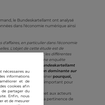
lemand, le Bundeskartellamt ont analysé
s données dans l'économie numérique ainsi
d'affaires, en particulier dans l'économie 
les. L'objet de cette étude est de 
débat et en évoquant les différentes 
a concurrence va lancer une enquête 
onomie numérique. Le 
Bundeskartellamt 
son éventuelle position dominante sur 
nt nécessaires au
des informations
s utilisateurs.
» Déterminer
pourquoi,
améliorer et de
 de marché
est un sujet important pour
des cookies afin
e de partager du
rine à ce jour. Elle permet aux acteurs
ite. Enfin, nous
nsidérer pour apprécier la pertinence de
ser et de mesurer