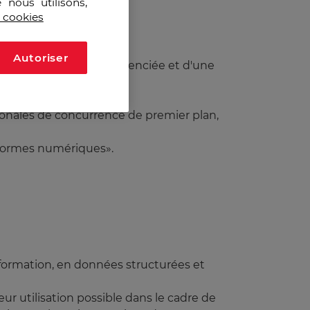
 nous utilisons,
s cookies
Autoriser
ité d'une approche différenciée et d'une
ionales de concurrence de premier plan,
eformes numériques».
nformation, en données structurées et
ur utilisation possible dans le cadre de