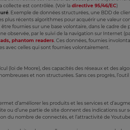
 collecte est contrôlée. (Voir la
directive 95/46/EC
)
turé
. Exemple de données structurées, une BDD de clie
les plus récents algorithmes pour acquérir une valeur c
 être fournies sur une base volontaire, dans le cadre de 
ne observée, par le suivi de la navigation sur Internet (p
e ads, phantom readers
. Ces données, fournies involont
avec celles qui sont fournies volontairement.
l (loi de Moore), des capacités des réseaux et des alg
nombreuses et non structurées. Sans ces progrès, l’outil
met d’améliorer les produits et les services et d’augme
site ou d’une partie de site donnent des indications sur s
raison du nombre de connectés, et l’attractivité de Youtu