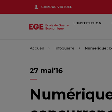
Aller
CAMPUS VIRTUEL
au
contenu
principal
L'INSTITUTION
Accueil
Infoguerre
Numérique : b
27 mai'16
Numérique 