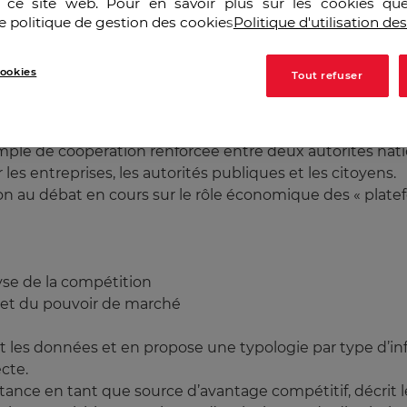
r ce site web. Pour en savoir plus sur les cookies que
e politique de gestion des cookies
Politique d'utilisation de
ement d'être soulignées :
sibles par les concurrents ?
ookies
Tout refuser
-ils des facteurs importants ? L'étude illustre la nécess
mple de coopération renforcée entre deux autorités nat
es entreprises, les autorités publiques et les citoyens.
on au débat en cours sur le rôle économique des « plat
lyse de la compétition
 et du pouvoir de marché
nit les données et en propose une typologie par type d’i
cte.
tance en tant que source d’avantage compétitif, décrit le