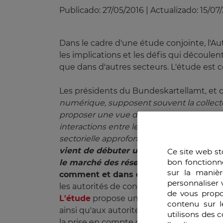
Publicado:
27/05/2016
|
Actualizado:
15/07
Dans le cadre d'une étude conjointe, l'A
les implications et les défis qui découle
que dans d'autres secteurs. L'étude est 
Les présidents du Bundeskartellamt, et de
numérique, supposent souvent la collecte 
proposer une vue d'ensemble des problém
interactions entre le Big Data et les conc
sectorielle approfondie sur les données,
vient de débuter une enquête concerna
Ce site web st
bon fonctionn
le marché des réseaux sociaux
 à traver
sur la manièr
comment et dans quelle mesure les do
personnaliser 
les autorités de concurrence dans le mo
de vous propo
L'étude
propose un aperçu complet de la p
contenu sur l
ainsi qu'aux autorités de concurrence d'i
utilisons des 
la prise en compte des données dans l'ap