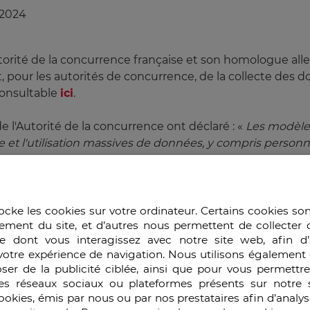
/2024
utorité de la concurrence française et son homologue al
nt, pour les autorités de concurrence, de la collecte de
consultable
ici
.
 l'Autorité de la concurrence ont déclaré : «
Les modèles 
et l'utilisation massives de données, y compris personnel
atiques pertinentes en évaluant l'état d'avancement du 
epts familiers du droit de la concurrence. L'Autorité de l
 les stratégies commerciales et la concurrence dans l'éc
nt Facebook et va examiner si ce dernier a abusé de 
ocke les cookies sur votre ordinateur. Certains cookies so
ement du site, et d’autres nous permettent de collecter 
s les conditions d'utilisation applicables aux données de se
e dont vous interagissez avec notre site web, afin d’
nnées pourraient devenir un instrument de pouvoir
votre expérience de navigation. Nous utilisons également 
nde.
ser de la publicité ciblée, ainsi que pour vous permettr
ratique décisionnelle, de la jurisprudence et de la doct
es réseaux sociaux ou plateformes présents sur notre s
dentifier les problématiques clés et les paramètres à co
cookies, émis par nous ou par nos prestataires afin d’analy
plication du droit de la concurrence.