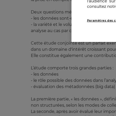
l’audience su
consultez notr
Deux questions méritent plus particulièr
- les données sont-elles facilement acces
Paramètres des c
- la variété et le volume des données sont
analyse au cas par cas.
Cette étude conjointe est un parfait exe
dans un domaine d'intérêt croissant pour l
Elle constitue également une contributi
L’étude comporte trois grandes parties :
- les données
- le rôle possible des données dans l’ana
- évaluation des métadonnées (big data)
La première partie, « les données », défi
non structurées, selon les modes de colle
La seconde, après avoir évalué leur impor