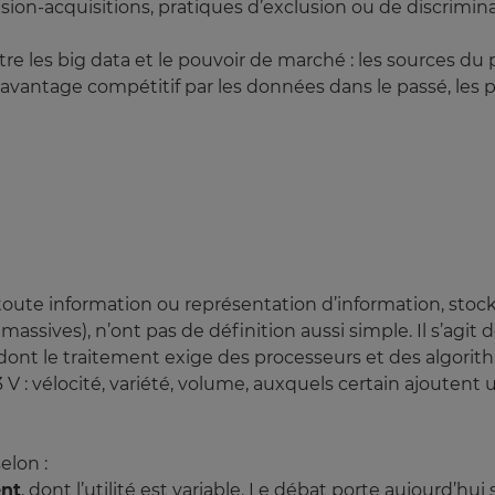
usion-acquisitions, pratiques d’exclusion ou de discrimina
 entre les big data et le pouvoir de marché : les sources 
l’avantage compétitif par les données dans le passé, les 
ute information ou représentation d’information, stock
ssives), n’ont pas de définition aussi simple. Il s’agit
dont le traitement exige des processeurs et des algorit
 : vélocité, variété, volume, auxquels certain ajoutent u
elon :
ent
, dont l’utilité est variable. Le débat porte aujourd’hu