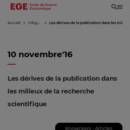
Aller
au
contenu
Accueil
Infoguerre
Les dérives de la publication dans les milieu
principal
10 novembre'16
Les dérives de la publication dans
les milieux de la recherche
scientifique
Knowckers - Articles