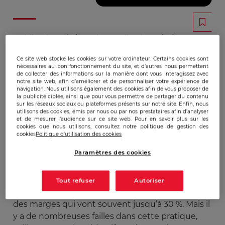
Publicado:
10/11/2016
|
Actualizado:
22/12/2023
Ce site web stocke les cookies sur votre ordinateur. Certains cookies sont
nécessaires au bon fonctionnement du site, et d’autres nous permettent
Les grands éditeurs de revues scientifiques
de collecter des informations sur la manière dont vous interagissez avec
notre site web, afin d’améliorer et de personnaliser votre expérience de
s’appuient sur 3 services pour justifier leur
navigation. Nous utilisons également des cookies afin de vous proposer de
existence et le coût qu’ils représentent pour la
la publicité ciblée, ainsi que pour vous permettre de partager du contenu
sur les réseaux sociaux ou plateformes présents sur notre site. Enfin, nous
recherche et sa lecture : la préparation éditoriale,
utilisons des cookies, émis par nous ou par nos prestataires afin d’analyser
la validation par les pairs (
peer review
) et la
et de mesurer l’audience sur ce site web. Pour en savoir plus sur les
cookies que nous utilisons, consultez notre politique de gestion des
diffusion des articles (soit par hébergement en
cookies
Politique d'utilisation des cookies
accès libre, soit sur abonnements).
Paramètres des cookies
Les articles des scientifiques sont relus par
d’autres scientifiques, et sélectionnés – ou non –
pour être publiés. Cela représente une manne de
Tout refuser
Autoriser
7 à 10 milliards d’euros au
niveau mondial
, avec
des marges qui vont souvent jusqu’à 30 %. Mais il
y a de nombreuses failles dans cette pratique,