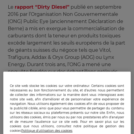
Le
rapport “Dirty Diesel”
publié en septembre
2016 par l’Organisation Non Gouvernementale
(ONG) Public Eye (anciennement Déclaration de
Berne) a mis en exergue la commercialisation de
carburants dont la teneur en produits toxiques
excède largement les seuils européens de la part
de géants suisses du négoce tels que Vitol,
Trafigura, Addax & Oryx Group (AOG) ou Lynx
Energy. Durant trois ans, l’ONG a mené une
enquête fondée sur des échantillons prélevés
dans différentes stations-service “suisses” de huit
pays d’Afrique : Angola, République du Congo,
Ce site web stocke les cookies sur votre ordinateur. Certains cookies sont
nécessaires au bon fonctionnement du site, et d’autres nous permettent
Ghana, Côte d’Ivoire, Zambie, Mali, Sénégal,
de collecter des informations sur la manière dont vous interagissez avec
notre site web, afin d’améliorer et de personnaliser votre expérience de
Bénin.
navigation. Nous utilisons également des cookies afin de vous proposer de
Le constat est sans appel
: au Mali par exemple,
la publicité ciblée, ainsi que pour vous permettre de partager du contenu
sur les réseaux sociaux ou plateformes présents sur notre site. Enfin, nous
la teneur en soufre des carburants vendus à la
utilisons des cookies, émis par nous ou par nos prestataires afin d’analyser
pompe est de 3780 parties par millions (ppm),
et de mesurer l’audience sur ce site web. Pour en savoir plus sur les
cookies que nous utilisons, consultez notre politique de gestion des
c’est 378 fois plus élevé que le seuil fixé par les
cookies
Politique d'utilisation des cookies