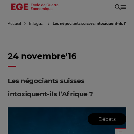
Aller
au
contenu
Accueil
Infoguerre
Les négociants suisses intoxiquent-ils l’Afr
principal
24 novembre'16
Les négociants suisses
intoxiquent-ils l’Afrique ?
Débats