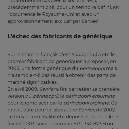
notamment le cas avec la société
Teva
,
précédemment cité, pour un territoire défini, en
l’occurrence le Royaume-Uni et avec un
approvisionnement exclusif par
Servier.
L'échec des fabricants de générique
Sur le marché français c’est
Sandoz
qui a été le
premier fabricant de génériques à proposer, en
2008, une forme générique du
périndopril
mais
n’a semble-t-il pas réussi à obtenir des parts de
marché significatives.
En avril 2009,
Servier
a fini par retirer sa première
version du
périndopril
, le
périndopril erbumine
pour le remplacer par le
périndopril arginine
. Ce
projet, date pour le laboratoire
Servier
, de 2002.
Le brevet a en réalité été déposé et obtenu le 17
février 2003, sous le numéro EP 1 354 873 B ou