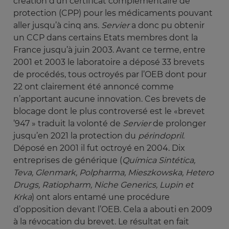
création d’un certificat complémentaire de
protection (CPP) pour les médicaments pouvant
aller jusqu’à cinq ans.
Servier
a donc pu obtenir
un CCP dans certains Etats membres dont la
France jusqu’à juin 2003. Avant ce terme, entre
2001 et 2003 le laboratoire a déposé 33 brevets
de procédés, tous octroyés par l’OEB dont pour
22 ont clairement été annoncé comme
n’apportant aucune innovation. Ces brevets de
blocage dont le plus controversé est le «brevet
’947 » traduit la volonté de
Servier
de prolonger
jusqu’en 2021 la protection du
périndopril
.
Déposé en 2001 il fut octroyé en 2004. Dix
entreprises de générique (
Química Sintética, 
Teva, Glenmark, Polpharma, Mieszkowska, Hetero 
Drugs, Ratiopharm, Niche Generics, Lupin et 
Krka
) ont alors entamé une procédure
d’opposition devant l’OEB. Cela a abouti en 2009
à la révocation du brevet. Le résultat en fait