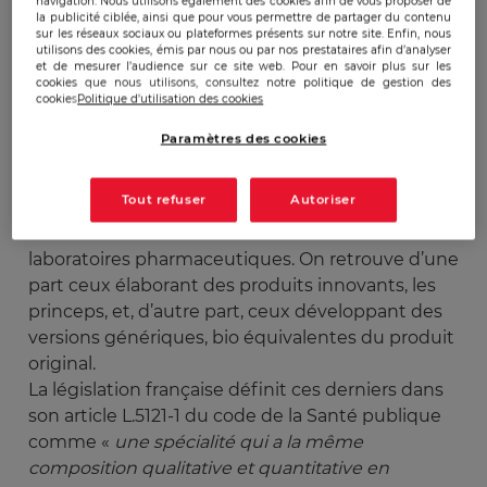
désinformation.
navigation. Nous utilisons également des cookies afin de vous proposer de
la publicité ciblée, ainsi que pour vous permettre de partager du contenu
sur les réseaux sociaux ou plateformes présents sur notre site. Enfin, nous
utilisons des cookies, émis par nous ou par nos prestataires afin d’analyser
Le contexte
et de mesurer l’audience sur ce site web. Pour en savoir plus sur les
cookies que nous utilisons, consultez notre politique de gestion des
cookies
Politique d'utilisation des cookies
Le secteur pharmaceutique représente des
Paramètres des cookies
centaines de milliards d’euros chaque année, et
particulièrement en France où nous sommes
Tout refuser
Autoriser
parmi les plus gros consommateurs. Il est de ce
fait au cœur de batailles acharnées entre les
laboratoires pharmaceutiques. On retrouve d’une
part ceux élaborant des produits innovants, les
princeps, et, d’autre part, ceux développant des
versions génériques, bio équivalentes du produit
original.
La législation française définit ces derniers dans
son article L.5121-1 du code de la Santé publique
comme «
une spécialité qui a la même 
composition qualitative et quantitative en 