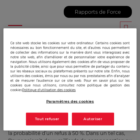
Rapports de Force
Publicado:
20/12/2016
|
Actualizado:
22/12/2023
Ce site web stocke les cookies sur votre ordinateur. Certains cookies sont
nécessaires au bon fonctionnement du site, et d’autres nous permettent
de collecter des informations sur la manière dont vous interagissez avec
notre site web, afin d’améliorer et de personnaliser votre expérience de
Le 12 Mai 2016 Bayer offre 40 Mds d’€uro pour
navigation. Nous utilisons également des cookies afin de vous proposer de
acheter
Monsanto
puis relève son offre le 23 Mai
la publicité ciblée, ainsi que pour vous permettre de partager du contenu
sur les réseaux sociaux ou plateformes présents sur notre site. Enfin, nous
à
62 Mds d’€uro
. L’acquisition sera finalisée
utilisons des cookies, émis par nous ou par nos prestataires afin d’analyser
quatre mois plus tard pour le montant de 66 Mds
et de mesurer l’audience sur ce site web. Pour en savoir plus sur les
cookies que nous utilisons, consultez notre politique de gestion des
d’€uro, le
14 Septembre
. Le prix d’achat de
cookies
Politique d'utilisation des cookies
l’action est à 128 $ l’action alors qu’elle est cotée à
Paramètres des cookies
106,69$, soit une plus-value de plus de 20%.
Toutefois, l’acquisition doit attendre l’approbation
de 30 juridictions qui ne seront rendu que vers la
Tout refuser
Autoriser
fin 2017 et un analyste du Financial Times estime
la probabilité d’un refus à 50 %. Dans un tel cas,