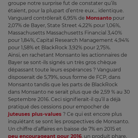
groupe notre surprise fut de constater qu’ils
étaient, pour la plupart d’entre eux… identique.
Vanguard contrôlerait 6,95% de
Monsanto
pour
2,07% de Bayer, State Street 4,22% pour 1,06%,
Massachusetts Massachusetts Financial 3,40%
pour 1,84%, Capital Research Management 4,94%
pour 1,58% et BlackRock 3,92% pour 2,75%.
Ainsi, en rachetant Monsanto les actionnaires de
Bayer se sont-ils signés un très gros chèque
dépassant toute leurs espérances ? Vanguard
disposerait de 5,79%, sous forme de FCP, dans
Monsanto tandis que les parts de BlackRock
dans Monsanto ne serait plus que de 2,59 % au 30
Septembre 2016. Ceci signifierait-il qu’il a déjà
pratiqué des cessions pour empocher de
juteuses plus-values
? Ce qui est encore plus
inquiétant se sont les prospectives de Monsanto.
Un chiffre d’affaires en baisse de 7% en 2015 et
peu encourageant pour 2016
, un produit phare,