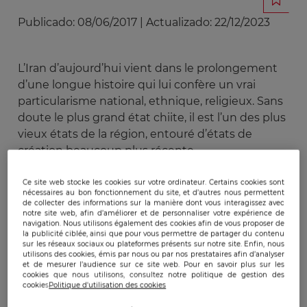
Publicado:
08/06/2017
|
Actualizado:
22/12/2023
L’Iran d’aujourd’hui vient dans le prolongement
d’une longue histoire qui lui confère un vrai
particularisme national, ethnique, religieux. Sans
doute le plus grand état chiite, il est l’un des plus
vieux états de la région, entouré d’états de
création beaucoup plus récente.
Pendant le 19ème et jusqu’au début du 20ème
Ce site web stocke les cookies sur votre ordinateur. Certains cookies sont
nécessaires au bon fonctionnement du site, et d’autres nous permettent
siècle, le pays a été l’objet de la convoitise des
de collecter des informations sur la manière dont vous interagissez avec
notre site web, afin d’améliorer et de personnaliser votre expérience de
puissances de l’époque, Russie et Grande-
navigation. Nous utilisons également des cookies afin de vous proposer de
Bretagne. Mais il a toujours su préserver sa
la publicité ciblée, ainsi que pour vous permettre de partager du contenu
sur les réseaux sociaux ou plateformes présents sur notre site. Enfin, nous
spécificité, jusqu’à faire preuve de modernité
utilisons des cookies, émis par nous ou par nos prestataires afin d’analyser
avec l’adoption d’une constitution parlementaire
et de mesurer l’audience sur ce site web. Pour en savoir plus sur les
cookies que nous utilisons, consultez notre politique de gestion des
en 1906.
cookies
Politique d'utilisation des cookies