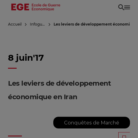
Aller
au
contenu
Accueil
Infoguerre
Les leviers de développement économique 
principal
8 juin'17
Les leviers de développement
économique en Iran
Conquêtes de Marché