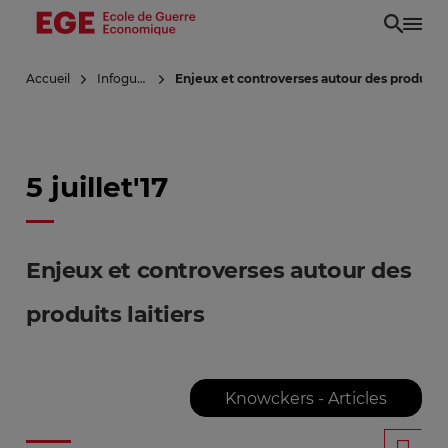
Aller
au
contenu
Accueil
Infoguerre
Enjeux et controverses autour des produits l
principal
5 juillet'17
Enjeux et controverses autour des
produits laitiers
Knowckers - Articles