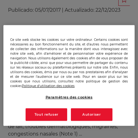
Publicado:
05/07/2017
|
Actualizado:
22/12/2023
Vanté pour ses apports nutritionnels ou décrié
comme un poison, le lait animal est sujet à débat
Ce site web stocke les cookies sur votre ordinateur. Certains cookies sont
nécessaires au bon fonctionnement du site, et d’autres nous permettent
et l’industrie laitière de plus en plus controversée
de collecter des informations sur la manière dont vous interagissez avec
en France.
notre site web, afin d’améliorer et de personnaliser votre expérience de
navigation. Nous utilisons également des cookies afin de vous proposer de
Les polémiques se nourrissent d’arguments
la publicité ciblée, ainsi que pour vous permettre de partager du contenu
scientifiques tenus par des experts plus ou
sur les réseaux sociaux ou plateformes présents sur notre site. Enfin, nous
utilisons des cookies, émis par nous ou par nos prestataires afin d’analyser
moins indépendants. D’un côté, le lait est célébré
et de mesurer l’audience sur ce site web. Pour en savoir plus sur les
cookies que nous utilisons, consultez notre politique de gestion des
pour ses apports nutritionnels, reconnu comme
cookies
Politique d'utilisation des cookies
la principale source de calcium, de vitamines A et
B, d’oméga-3, d’oligoéléments ou encore de
Paramètres des cookies
protéines. Dans le même temps, des voix
s’élèvent pour démontrer les intolérances et
Tout refuser
Autoriser
allergies : indigestion du lactose et des protéines
de lait, troubles dermatologiques, migraines,
congestions nasales (Note 1) …