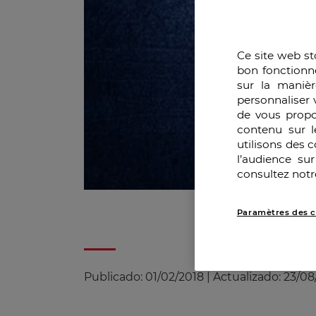
Ce site web st
bon fonctionn
sur la manièr
personnaliser 
de vous propo
contenu sur l
utilisons des 
l’audience su
consultez notr
Paramètres des c
Publicado:
01/02/2018
|
Actualizado:
23/08