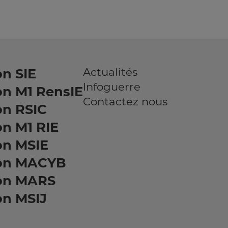
Actualités
n SIE
Infoguerre
on M1 RensIE
Contactez nous
on RSIC
n M1 RIE
on MSIE
on MACYB
on MARS
on MSIJ