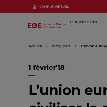
Aller
CAMPUS VIRTUEL
au
contenu
principal
L'INSTITUTION
Accueil
Infoguerre
L’union europé
1 février'18
L’union eu