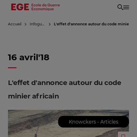
Aller
au
contenu
Accueil
Infoguerre
L'effet d'annonce autour du code minier afr
principal
16 avril'18
L'effet d'annonce autour du code
minier africain
Knowckers - Articles