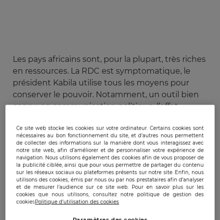
Les pays africains sont, pour la plupart, très riches
en ressources. La RDC est symptomatique, le
président Kabila utilise tous les moyens pour
conserver le pouvoir. Notamment, un outil bien
connu en communication politique, l’effet
d’annonce. Plus particulièrement, sur la réforme
du code minier, texte fondamental pour qui veut
Ce site web stocke les cookies sur votre ordinateur. Certains cookies sont
nécessaires au bon fonctionnement du site, et d’autres nous permettent
garder la main mise sur la manne financière des
de collecter des informations sur la manière dont vous interagissez avec
notre site web, afin d’améliorer et de personnaliser votre expérience de
ressources.
navigation. Nous utilisons également des cookies afin de vous proposer de
la publicité ciblée, ainsi que pour vous permettre de partager du contenu
sur les réseaux sociaux ou plateformes présents sur notre site. Enfin, nous
Le code minier est le texte de loi qui régit les
utilisons des cookies, émis par nous ou par nos prestataires afin d’analyser
règles d’exploitation des ressources du sous-sol
et de mesurer l’audience sur ce site web. Pour en savoir plus sur les
cookies que nous utilisons, consultez notre politique de gestion des
d’un pays. Ce texte législatif décrit notamment
cookies
Politique d'utilisation des cookies
les conditions de remise en état des mines, le
Paramètres des cookies