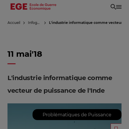
Aller
au
contenu
Accueil
Infoguerre
L'industrie informatique comme vecteur de 
principal
11 mai'18
L'industrie informatique comme
vecteur de puissance de l'Inde
Problématiques de Puissance