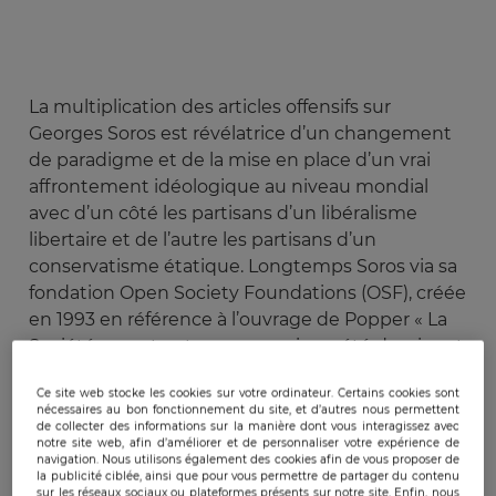
La multiplication des articles offensifs sur
Georges Soros est révélatrice d’un changement
de paradigme et de la mise en place d’un vrai
affrontement idéologique au niveau mondial
avec d’un côté les partisans d’un libéralisme
libertaire et de l’autre les partisans d’un
conservatisme étatique. Longtemps Soros via sa
fondation Open Society Foundations (OSF), créée
en 1993 en référence à l’ouvrage de Popper « La
Société ouverte et ses ennemis » a été dominant
dans la diffusion de la pensée libérale libertaire et
Ce site web stocke les cookies sur votre ordinateur. Certains cookies sont
presque sans opposition du point de vue de la
nécessaires au bon fonctionnement du site, et d’autres nous permettent
guerre informationnelle. Mais cette emprise de
de collecter des informations sur la manière dont vous interagissez avec
notre site web, afin d’améliorer et de personnaliser votre expérience de
Soros liée à une parfaite maîtrise des médias et à
navigation. Nous utilisons également des cookies afin de vous proposer de
une utilisation optimale des organisations non
la publicité ciblée, ainsi que pour vous permettre de partager du contenu
sur les réseaux sociaux ou plateformes présents sur notre site. Enfin, nous