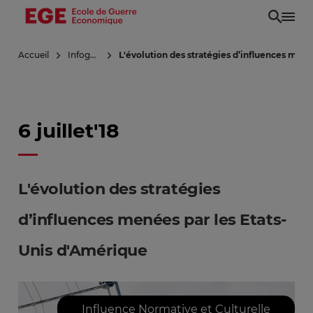
Aller
au
contenu
Accueil
Infoguerre
L'évolution des stratégies d’influences mené
principal
6 juillet'18
L'évolution des stratégies
d’influences menées par les Etats-
Unis d'Amérique
Influence Normative et Culturelle