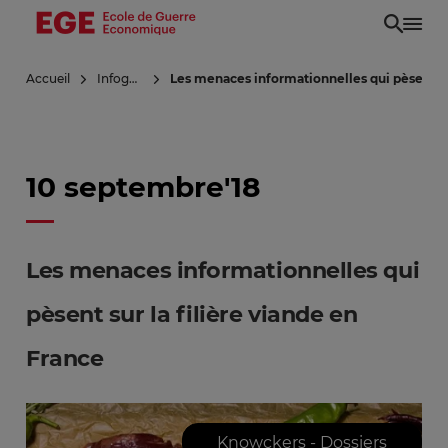
Aller
au
contenu
Accueil
Infoguerre
Les menaces informationnelles qui pèsent sur
principal
10 septembre'18
Les menaces informationnelles qui
pèsent sur la filière viande en
France
Knowckers - Dossiers