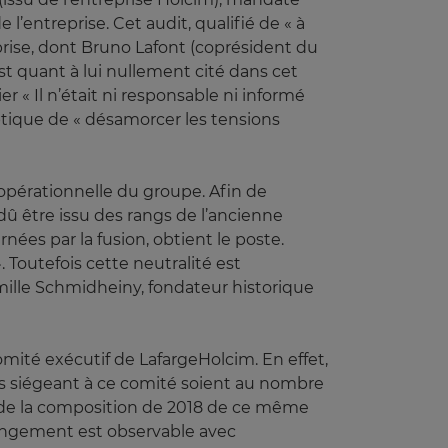
l’entreprise. Cet audit, qualifié de « à
prise, dont Bruno Lafont (coprésident du
st quant à lui nullement cité dans cet
r « Il n’était ni responsable ni informé
ptique de « désamorcer les tensions
pérationnelle du groupe. Afin de
dû être issu des rangs de l’ancienne
nées par la fusion, obtient le poste.
 Toutefois cette neutralité est
mille Schmidheiny, fondateur historique
omité exécutif de LafargeHolcim. En effet,
es siégeant à ce comité soient au nombre
 de la composition de 2018 de ce même
hangement est observable avec