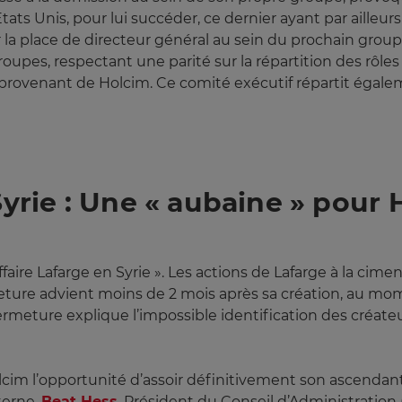
tats Unis, pour lui succéder, ce dernier ayant par ailleur
la place de directeur général au sein du prochain group
roupes, respectant une parité sur la répartition des rôl
provenant de Holcim. Ce comité exécutif répartit égale
 Syrie : Une « aubaine » pour
ffaire Lafarge en Syrie ». Les actions de Lafarge à la cime
meture advient moins de 2 mois après sa création, au mome
meture explique l’impossible identification des créateur
Holcim l’opportunité d’assoir définitivement son ascendan
terne.
Beat Hess
, Président du Conseil d’Administration 