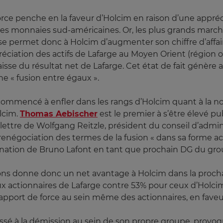
orce penche en la faveur d’Holcim en raison d’une apprécia
aines monnaies sud-américaines. Or, les plus grands marc
se permet donc à Holcim d’augmenter son chiffre d’affair
préciation des actifs de Lafarge au Moyen Orient (région o
isse du résultat net de Lafarge. Cet état de fait génère a
ne « fusion entre égaux ».
a commencé à enfler dans les rangs d’Holcim quant à la 
lcim.
Thomas Aebischer
est le premier à s’être élevé 
lettre de Wolfgang Reitzle, président du conseil d’admi
renégociation des termes de la fusion « dans sa forme a
ination de Bruno Lafont en tant que prochain DG du gro
ions donne donc un net avantage à Holcim dans la procha
ux actionnaires de Lafarge contre 53% pour ceux d’Holcim
rapport de force au sein même des actionnaires, en fave
sé à la démission au sein de son propre groupe, provoq