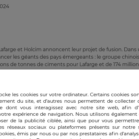
2024
Lafarge et Holcim annoncent leur projet de fusion. Dans
cer les géants des pays émergeants : le groupe chinoi
ns de tonnes de ciments pour Lafarge et de 174 million
uxième et troisième plus gros producteur de ciment au 
me logique, car il ne devait en résulter que des effets
rité dans leurs organisations, non seulement au nivea
ocke les cookies sur votre ordinateur. Certains cookies so
ement du site, et d’autres nous permettent de collecter 
nt d’une efficacité commerciale à toute épreuve et Lafa
e dont vous interagissez avec notre site web, afin d’
, moment de l’annonce de cette fusion, les deux entrepr
votre expérience de navigation. Nous utilisons également 
affaires avoisinant les 15 milliards d’euros pour Lafarge, 
ser de la publicité ciblée, ainsi que pour vous permettr
ction de ciment quasiment équivalente, et une proximité
es réseaux sociaux ou plateformes présents sur notre s
ais. En raison de ces différents éléments, ces deux géan
cookies, émis par nous ou par nos prestataires afin d’analy
re égaux ».