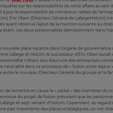
quêter sur les responsabilités de cette affaire au sein de 
t à jour la responsabilité de nombreux cadres de l’entre
im). Éric Olsen (Directeur Général de LafargeHolcim) n’e
ats ayant obtenus l’ajout de la mention suivante au dossie
ela étant, ces deux personnalités démissionnent dans l’o
 nouvelle place vacante dans l’organe de gouvernance o
tre Lafarge et Holcim, le successeur d’Éric Olsen aurait 
personnalité n’étant issu d’aucune des entreprises concer
 neutralité dans ce processus de « fusion entre égaux ».
te entre le nouveau Directeur Général du groupe et la fa
casion de remettre en cause la « parité » des membres du c
l’annonce du projet de fusion prévoient que les personn
Lafarge et sept venant d’Holcim. Cependant, au regard
une part importante des places stratégiques, un net c