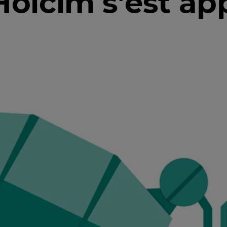
lcim s’est ap