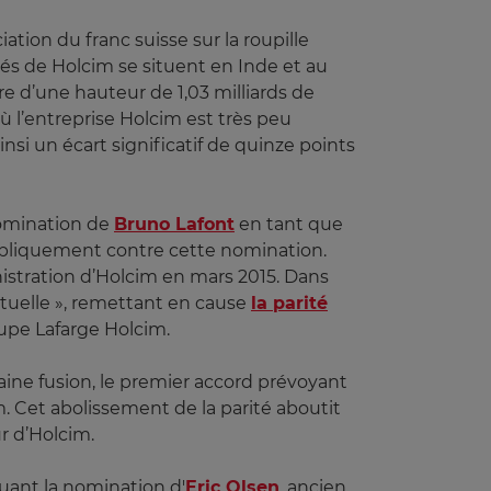
tion du franc suisse sur la roupille
hés de Holcim se situent en Inde et au
e d’une hauteur de 1,03 milliards de
ù l’entreprise Holcim est très peu
insi un écart significatif de quinze points
nomination de
Bruno Lafont
en tant que
publiquement contre cette nomination.
nistration d’Holcim en mars 2015. Dans
ctuelle », remettant en cause
la parité
upe Lafarge Holcim.
ine fusion, le premier accord prévoyant
. Cet abolissement de la parité aboutit
ur d’Holcim.
uant la nomination d'
Eric Olsen
, ancien