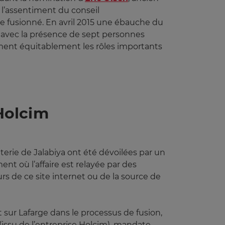
s l’assentiment du conseil
e fusionné. En avril 2015 une ébauche du
es avec la présence de sept personnes
ment équitablement les rôles importants
 Holcim
nterie de Jalabiya ont été dévoilées par un
nt où l’affaire est relayée par des
s de ce site internet ou de la source de
t sur Lafarge dans le processus de fusion,
(issu de l’entreprise Holcim), mandate