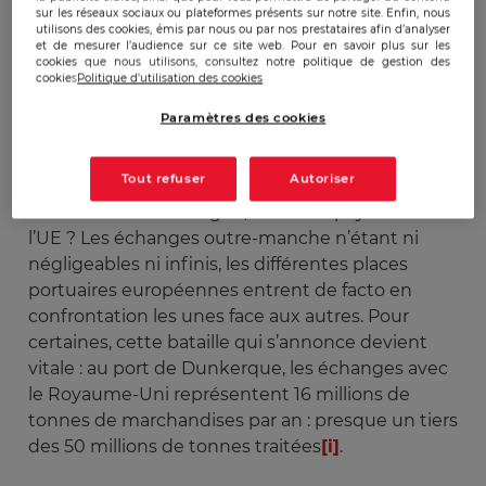
sur les réseaux sociaux ou plateformes présents sur notre site. Enfin, nous
utilisons des cookies, émis par nous ou par nos prestataires afin d’analyser
et de mesurer l’audience sur ce site web. Pour en savoir plus sur les
Qui assumera les nouvelles contraintes
cookies que nous utilisons, consultez notre politique de gestion des
cookies
Politique d'utilisation des cookies
douanières liées aux échanges avec la Grande-
Bretagne post Brexit ? Qui est, ou sera capable,
Paramètres des cookies
demain, de mettre en œuvre toutes les
dispositions nécessaires ? Quels ports français ou
Tout refuser
Autoriser
du Bénélux profiteront des nouveaux échanges
avec la Grande-Bretagne, devenue pays tiers de
l’UE ? Les échanges outre-manche n’étant ni
négligeables ni infinis, les différentes places
portuaires européennes entrent de facto en
confrontation les unes face aux autres. Pour
certaines, cette bataille qui s’annonce devient
vitale : au port de Dunkerque, les échanges avec
le Royaume-Uni représentent 16 millions de
tonnes de marchandises par an : presque un tiers
des 50 millions de tonnes traitées
[i]
.