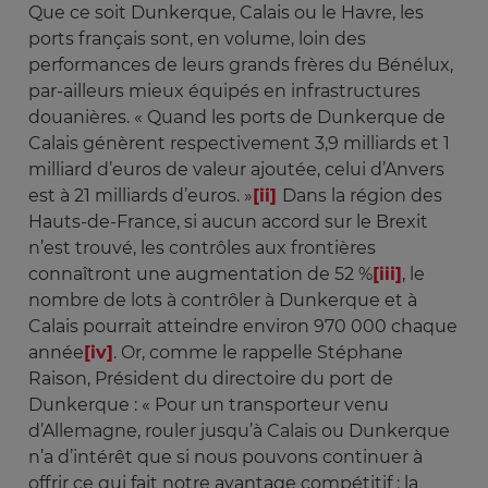
Que ce soit Dunkerque, Calais ou le Havre, les
ports français sont, en volume, loin des
performances de leurs grands frères du Bénélux,
par-ailleurs mieux équipés en infrastructures
douanières. « Quand les ports de Dunkerque de
Calais génèrent respectivement 3,9 milliards et 1
milliard d’euros de valeur ajoutée, celui d’Anvers
est à 21 milliards d’euros. »
[ii]
Dans la région des
Hauts-de-France, si aucun accord sur le Brexit
n’est trouvé, les contrôles aux frontières
connaîtront une augmentation de 52 %
[iii]
, le
nombre de lots à contrôler à Dunkerque et à
Calais pourrait atteindre environ 970 000 chaque
année
[iv]
. Or, comme le rappelle Stéphane
Raison, Président du directoire du port de
Dunkerque : « Pour un transporteur venu
d’Allemagne, rouler jusqu’à Calais ou Dunkerque
n’a d’intérêt que si nous pouvons continuer à
offrir ce qui fait notre avantage compétitif : la