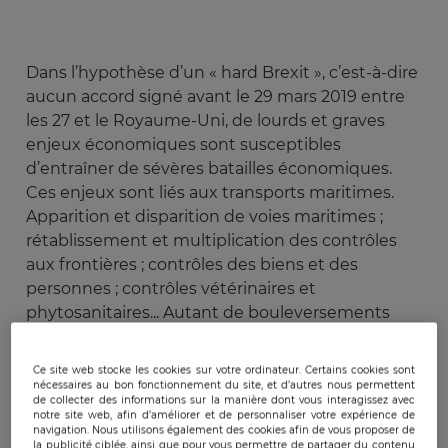
Dans l’hypothèse d’un « hard Brexit », c’est-à-dire
aucun accord signé avant le 29 mars 2019 entre
les 27 et le Royaume-Uni, de lourds et graves
enjeux économiques sont susceptibles
d’entraîner de sévères batailles économiques.
Ces enjeux sont liés aux transports maritimes.
Apparition et disparition de voies maritimes ;
rétablissement et multiplication des contrôles
aux frontières ; contrôles des biens et des
personnes ; contrôles vétérinaires et
phytosanitaires... Autant de bouleversements
prêts à secouer l’économie maritime et portuaire
française.
Ce site web stocke les cookies sur votre ordinateur. Certains cookies sont
nécessaires au bon fonctionnement du site, et d’autres nous permettent
de collecter des informations sur la manière dont vous interagissez avec
Le changement de donne des
notre site web, afin d’améliorer et de personnaliser votre expérience de
navigation. Nous utilisons également des cookies afin de vous proposer de
contraintes douanières
la publicité ciblée, ainsi que pour vous permettre de partager du contenu