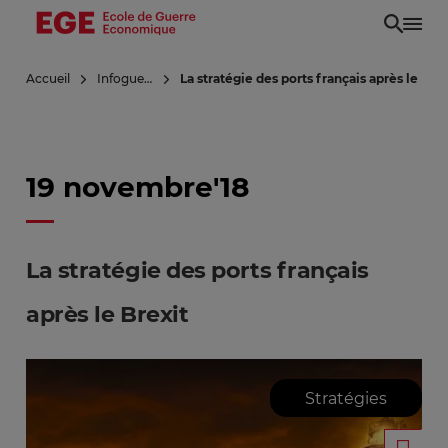
Aller
au
contenu
Accueil
Infoguerre
La stratégie des ports français après le Brex
principal
19 novembre'18
La stratégie des ports français
après le Brexit
Stratégies