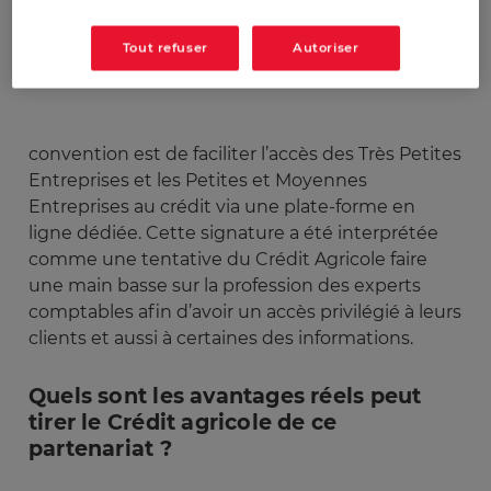
Publicado:
29/12/2018
|
Actualizado:
09/07/2024
Tout refuser
Autoriser
convention est de faciliter l’accès des Très Petites
Entreprises et les Petites et Moyennes
Entreprises au crédit via une plate-forme en
ligne dédiée. Cette signature a été interprétée
comme une tentative du Crédit Agricole faire
une main basse sur la profession des experts
comptables afin d’avoir un accès privilégié à leurs
clients et aussi à certaines des informations.
Quels sont les avantages réels peut
tirer le Crédit agricole de ce
partenariat ?