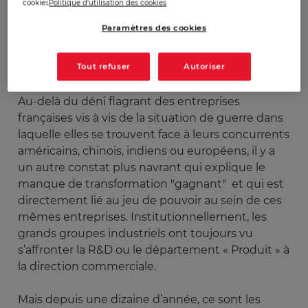
cookies
Politique d'utilisation des cookies
Paramètres des cookies
Tout refuser
Autoriser
Au-delà du déni flagrant des entreprises
françaises vis à vis de la situation de guerre dans
laquelle elles se trouvent face à leurs concurrents
américains, chinois, indiens ou européens, il y a
un autre constat plus navrant qui explique le
manque de transformation "gagnant" et qui est
directement lié au jeu de pouvoir au sein de ces
mêmes entreprises. Institutionnellement, les
grands groupes industriels ont toujours vu
s’affronter la R&D ou le département « Produit » à
la direction commerciale.
Mais depuis une dizaine d’année, ce sont les