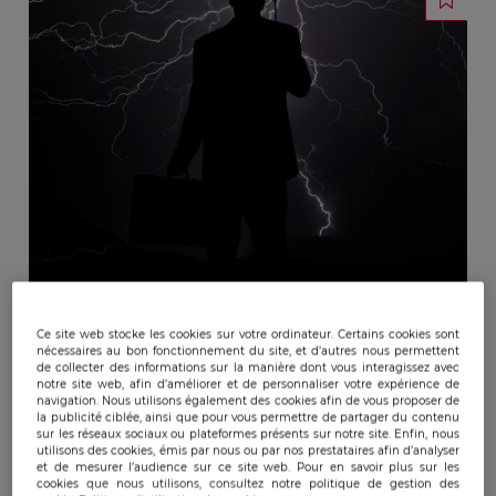
Ce site web stocke les cookies sur votre ordinateur. Certains cookies sont
nécessaires au bon fonctionnement du site, et d’autres nous permettent
de collecter des informations sur la manière dont vous interagissez avec
notre site web, afin d’améliorer et de personnaliser votre expérience de
navigation. Nous utilisons également des cookies afin de vous proposer de
la publicité ciblée, ainsi que pour vous permettre de partager du contenu
sur les réseaux sociaux ou plateformes présents sur notre site. Enfin, nous
Publicado:
29/03/2019
|
Actualizado:
26/08/2024
utilisons des cookies, émis par nous ou par nos prestataires afin d’analyser
et de mesurer l’audience sur ce site web. Pour en savoir plus sur les
cookies que nous utilisons, consultez notre politique de gestion des