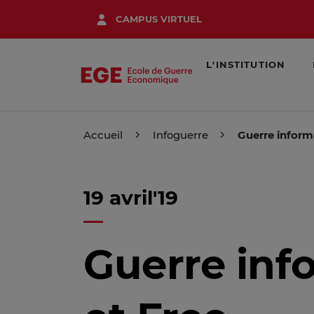
Aller
CAMPUS VIRTUEL
au
contenu
principal
L'INSTITUTION
Accueil
Infoguerre
Guerre informa
19 avril'19
Guerre inf