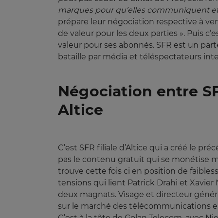
marques pour qu’elles communiquent et 
prépare leur négociation respective à ven
de valeur pour les deux parties ». Puis c’e
valeur pour ses abonnés. SFR est un part
bataille par média et téléspectateurs int
Négociation entre S
Altice
C’est SFR filiale d’Altice qui a créé le p
pas le contenu gratuit qui se monétise ma
trouve cette fois ci en position de faibl
tensions qui lient Patrick Drahi et Xavie
deux magnats. Visage et directeur généra
sur le marché des télécommunications en I
C’est à la tête de Golan Telecom, avec Niel