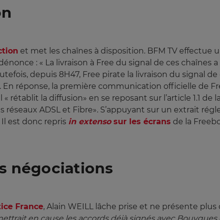
on
ction
et met les chaînes à disposition. BFM TV effectue un
t dénonce : « La livraison à Free du signal de ces chaîne
tefois, depuis 8H47, Free pirate la livraison du signal d
. En réponse, la première communication officielle de Fr
l « rétablit la diffusion» en se reposant sur l’article 1.1 
les réseaux ADSL et Fibre». S’appuyant sur un extrait régl
l est donc repris
in extenso
sur les écrans
de la Freebo
es négociations
tice France
, Alain WEILL lâche prise et ne présente plu
ettrait en cause les accords déjà signés avec Bouygues et 