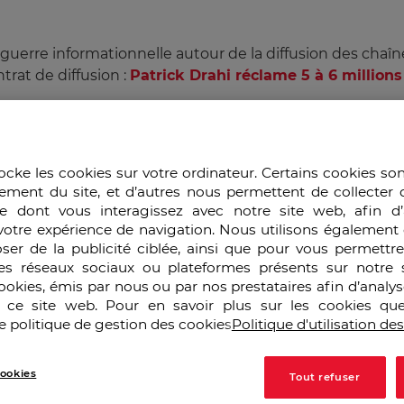
e guerre informationnelle autour de la diffusion des chaî
ontrat de diffusion :
Patrick Drahi réclame 5 à 6 million
ffets des réseaux d’Altice. Ce dernier a contractualisé a
ocke les cookies sur votre ordinateur. Certains cookies so
l’information diffusée par BFM TV par
communiqué de p
ement du site, et d’autres nous permettent de collecter 
ion est dupliquée sur de nombreux sites tels les journ
e dont vous interagissez avec notre site web, afin d’
formations éditées par BFM TV. Free laisse sa commu
votre expérience de navigation. Nous utilisons également 
tème très actif
. Parallèlement à cette agitation, le grou
ser de la publicité ciblée, ainsi que pour vous permettr
es réseaux sociaux ou plateformes présents sur notre s
itement partial
qui est fait au sein des chaînes du group
cookies, émis par nous ou par nos prestataires afin d’analy
FR et non sur celui de Free. Au-delà d’un traitement par
r ce site web. Pour en savoir plus sur les cookies que
tives à la rédaction de BFM TV
en fournissant notamm
e politique de gestion des cookies
Politique d'utilisation de
de positionner Altice et non SFR.
ookies
Tout refuser
 médiation