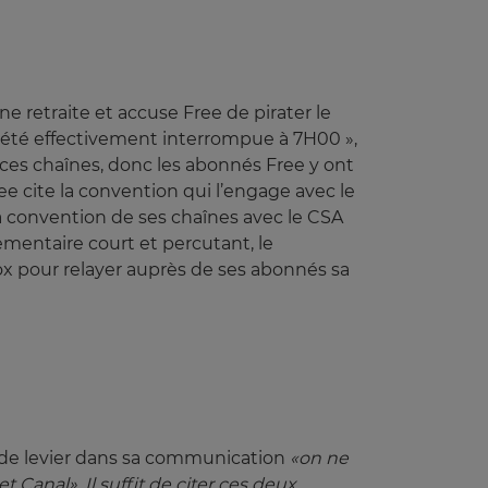
e retraite et accuse Free de pirater le
s a été effectivement interrompue à 7H00 »,
e ces chaînes, donc les abonnés Free y ont
ee cite la convention qui l’engage avec le
de la convention de ses chaînes avec le CSA
ementaire court et percutant, le
x pour relayer auprès de ses abonnés sa
s de levier dans sa communication
«on ne 
Canal». Il suffit de citer ces deux 