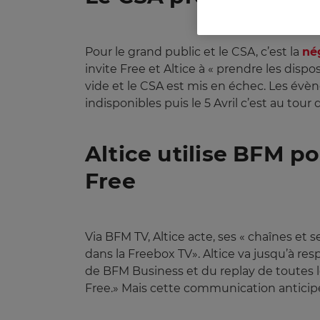
Pour le grand public et le CSA, c’est la
né
invite Free et Altice à « prendre les disp
vide et le CSA est mis en échec. Les évè
indisponibles puis le 5 Avril c’est au tou
Altice utilise BFM 
Free
Via BFM TV, Altice acte, ses « chaînes et
dans la Freebox TV». Altice va jusqu’à res
de BFM Business et du replay de toutes l
Free.» Mais cette communication anticip