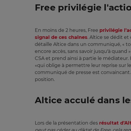
Free privilégie l'acti
En moins de 2 heures, Free
privilégie l’a
signal de ces chaînes
. Altice se dédit e
détaille Altice dans un communiqué, « tou
encore accès, sans savoir jusqu'à quand »
CSA et prend ainsi à partie le médiateur. I
«qui oblige à permettre leur reprise sur 
communiqué de presse est convaincant. I
position.
Altice acculé dans l
Lors de la présentation des
résultat d’Al
peut pas céder au diktat de Free, cela rem