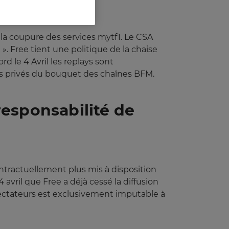
 la coupure des services mytf1. Le CSA
 ». Free tient une politique de la chaise
 le 4 Avril les replays sont
alors privés du bouquet des chaînes BFM.
esponsabilité de
ontractuellement plus mis à disposition
 avril que Free a déjà cessé la diffusion
pectateurs est exclusivement imputable à