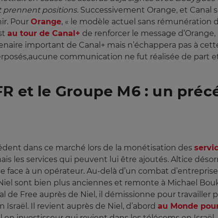
prennent positions. 
Successivement Orange, et Canal 
ir. Pour
Orange
, « le modèle actuel sans rémunération de
st
au tour de Canal+
de renforcer le message d’Orange,
enaire important de Canal+ mais n’échappera pas à cette
erposés,aucune communication ne fut réalisée de part et 
FR et le Groupe M6 : un pré
récédent dans ce marché lors de la monétisation des
servi
is les services qui peuvent lui être ajoutés. Altice dés
esse face à un opérateur. Au-delà d’un combat d’entrepris
r Niel sont bien plus anciennes et remonte à Michael Bou
l de Free auprès de Niel, il démissionne pour travaille
sraël. Il revient auprès de Niel, d’abord
au Monde pour
 en investisseur qui revient dans les télécoms en Israël. I