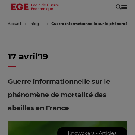
Aller
au
contenu
Accueil
Infoguerre
Guerre informationnelle sur le phénomène d
principal
17 avril'19
Guerre informationnelle sur le
phénomène de mortalité des
abeilles en France
Knowckers - Articles