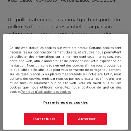
Publicado:
17/04/2019
|
Actualizado:
18/06/2024
Un pollinisateur est un animal qui transporte du
pollen. Sa fonction est essentielle car par son
action, ce vecteur permet la fécondation des
plantes ; il constitue donc un rouage essentiel à
la biodiversité et au cycle de la vie. Or, depuis une
Ce site web stocke les cookies sur votre ordinateur. Certains cookies sont
nécessaires au bon fonctionnement du site, et d’autres nous permettent
trentaine d’années, le principal agent
de collecter des informations sur la manière dont vous interagissez avec
pollinisateur, à savoir l’abeille, est marqué par un
notre site web, afin d’améliorer et de personnaliser votre expérience de
navigation. Nous utilisons également des cookies afin de vous proposer de
phénomène de déclin très préoccupant au
la publicité ciblée, ainsi que pour vous permettre de partager du contenu
sur les réseaux sociaux ou plateformes présents sur notre site. Enfin, nous
niveau mondial et notamment en France. Ce
utilisons des cookies, émis par nous ou par nos prestataires afin d’analyser
déclin a plusieurs causes et il est intéressant de
et de mesurer l’audience sur ce site web. Pour en savoir plus sur les
cookies que nous utilisons, consultez notre politique de gestion des
constater la manière dont chaque acteur les
cookies
Politique d'utilisation des cookies
priorise dans leur grille de lecture.
Paramètres des cookies
Des acteurs divers aux intérêts très
opposés...
Tout refuser
Autoriser