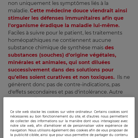
non uniquement les symptômes liés à la
maladie.
Cette médecine douce viendrait ainsi
stimuler les défenses immunitaires afin que
l'organisme éradique la maladie lui-même.
Faciles à suivre pour le patient, les traitements
homéopathiques ne contiennent aucune
substance chimique de synthèse mais
des
substances (souches)
d’origine végétales,
minérales et animales, qui sont diluées
successivement dans des solutions pour
qu’elles soient curatives et non toxiques.
Ils ne
génèrent donc pas de contre-indications, pas
d'effets secondaires et pas d'intolérance. Autre
avantage : ils n'occasionnent pas non plus
d'accoutumance ou de dépendance, et peuvent
Ce site web stocke les cookies sur votre ordinateur. Certains cookies sont
être associés à d'autres traitements sans que
nécessaires au bon fonctionnement du site, et d’autres nous permettent
leurs effets n'interfèrent. En priorité,
de collecter des informations sur la manière dont vous interagissez avec
notre site web, afin d’améliorer et de personnaliser votre expérience de
l’homéopathie est recommandée
pour lutter
navigation. Nous utilisons également des cookies afin de vous proposer de
la publicité ciblée, ainsi que pour vous permettre de partager du contenu
contre des maux ponctuels : le mal des