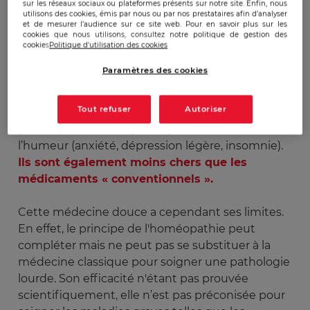
sur les réseaux sociaux ou plateformes présents sur notre site. Enfin, nous
transports, chocs, mais également pour lutter
utilisons des cookies, émis par nous ou par nos prestataires afin d’analyser
et de mesurer l’audience sur ce site web. Pour en savoir plus sur les
contre les troubles chroniques, ou répétitifs, face
cookies que nous utilisons, consultez notre politique de gestion des
auxquels les traitements allopathiques
cookies
Politique d'utilisation des cookies
classiques sont soit inefficaces, soit trop offensifs :
Paramètres des cookies
cystites, mycoses, troubles à répétition, récidives
d’herpès ou crises allergiques, insuffisance
Tout refuser
Autoriser
veineuse, maladies digestives banales
(hémorroïdes, constipation) ou les troubles de
l’humeur (anxiété, dépression légère, insomnie).
Ils sont également moins chers que les
médicaments « conventionnels ».
Cette médecine douce a cependant ses limites.
En effet, le principe de l'homéopathie peut
compléter mais ne peut pas se substituer à la
médecine classique pour soigner une pathologie
lourde. Son efficacité n'étant pas prouvée
scientifiquement, elle n’est pas préconisée pour