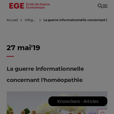
Aller
au
contenu
Accueil
Infoguerre
La guerre informationnelle concernant l'h
principal
27 mai'19
La guerre informationnelle
concernant l'homéopathie
Knowckers - Articles