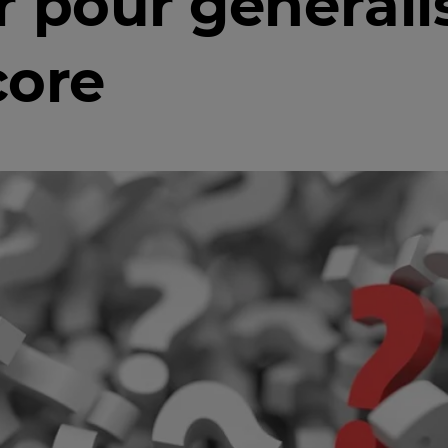
r pour générali
core