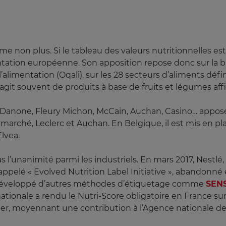
e non plus. Si le tableau des valeurs nutritionnelles est 
mentation européenne. Son apposition repose donc sur la 
l’alimentation (Oqali), sur les 28 secteurs d’aliments déf
s’agit souvent de produits à base de fruits et légumes af
anone, Fleury Michon, McCain, Auchan, Casino… apposent
rché, Leclerc et Auchan. En Belgique, il est mis en plac
Elvea.
s l’unanimité parmi les industriels. En mars 2017, Nestlé
appelé « Evolved Nutrition Label Initiative », abandonné
t développé d’autres méthodes d’étiquetage comme
SEN
tionale a rendu le Nutri-Score obligatoire en France sur 
, moyennant une contribution à l’Agence nationale de 