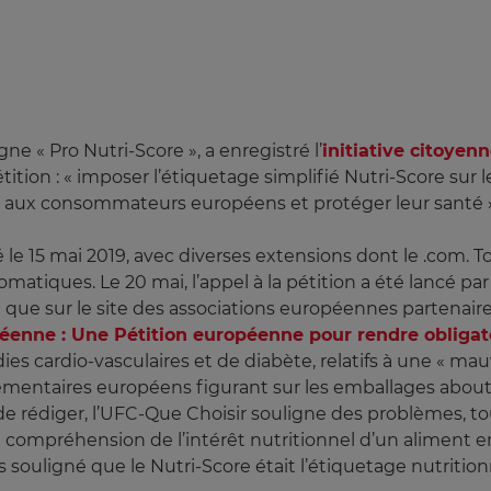
ne « Pro Nutri-Score », a enregistré l’
initiative citoye
ition : « imposer l’étiquetage simplifié Nutri-Score sur l
té aux consommateurs européens et protéger leur santé 
 le 15 mai 2019, avec diverses extensions dont le .com. To
utomatiques. Le 20 mai, l’appel à la pétition a été lancé
nsi que sur le site des associations européennes partena
péenne : Une Pétition européenne pour rendre obligato
s cardio-vasculaires et de diabète, relatifs à une « mauva
lementaires européens figurant sur les emballages abo
e rédiger, l’UFC-Que Choisir souligne des problèmes, tou
la compréhension de l’intérêt nutritionnel d’un aliment 
s souligné que le Nutri-Score était l’étiquetage nutritionn