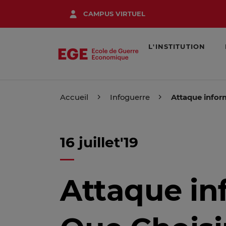
Aller
CAMPUS VIRTUEL
au
contenu
principal
L'INSTITUTION
Accueil
Infoguerre
Attaque inform
16 juillet'19
Attaque in