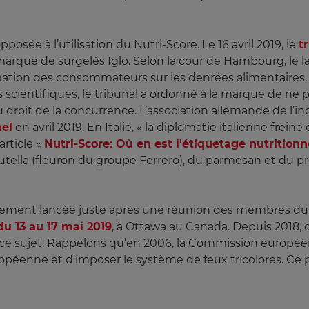
osée à l’utilisation du Nutri-Score. Le 16 avril 2019, le
t
arque de surgelés Iglo. Selon la cour de Hambourg, le lab
rmation des consommateurs sur les denrées alimentaires. 
scientifiques, le tribunal a ordonné à la marque de ne plus
u droit de la concurrence. L’association allemande de l’in
nel
en avril 2019. En Italie, « la diplomatie italienne frein
article «
Nutri-Score: Où en est l'étiquetage nutrition
utella (fleuron du groupe Ferrero), du parmesan et du pr
alement lancée juste après une réunion des membres d
du 13 au 17 mai 2019
, à Ottawa au Canada. Depuis 2018, 
ur ce sujet. Rappelons qu’en 2006, la Commission europé
opéenne et d’imposer le système de feux tricolores. Ce p