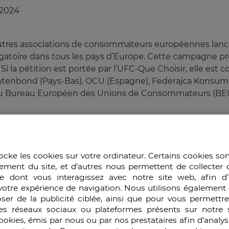
/2024
ix autres associations de consommateurs européennes l
ligatoire dans tous les pays d’Europe. Cette campagne pr
 Si la pétition est portée par l’UFC-Que Choisir, elle es
tenbond (Pays-Bas), OCU (Espagne), Federajca Konsume
 du Bureau Européen des Unions de Consommateurs (BE
ri-Score ?
ocke les cookies sur votre ordinateur. Certains cookies so
ement du site, et d’autres nous permettent de collecter 
nel visant à faciliter la compréhension nutritionnelle d’
e dont vous interagissez avec notre site web, afin d’
d’un score nutritionnel mis au point par une équipe d’Oxf
votre expérience de navigation. Nous utilisons également 
 développé par l’équipe de recherche en épidémiologie nu
ser de la publicité ciblée, ainsi que pour vous permettr
sident du Plan national nutrition santé (PNNS). Le logo 
es réseaux sociaux ou plateformes présents sur notre s
tion générale de la santé, en s’appuyant sur les travaux 
cookies, émis par nous ou par nos prestataires afin d’analy