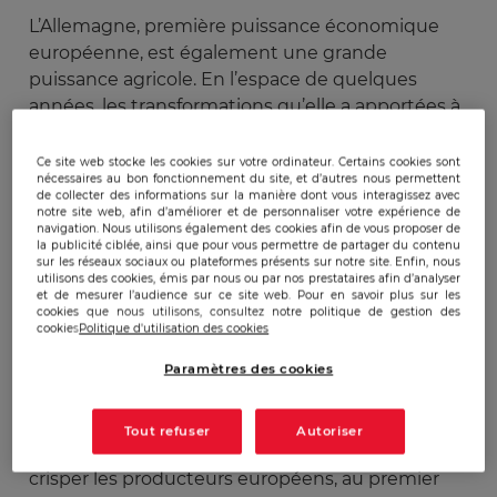
L’Allemagne, première puissance économique
européenne, est également une grande
puissance agricole. En l’espace de quelques
années, les transformations qu’elle a apportées à
son industrie porcine lui ont permis se
positionner comme un acteur majeur sur la
Ce site web stocke les cookies sur votre ordinateur. Certains cookies sont
nécessaires au bon fonctionnement du site, et d’autres nous permettent
scène internationale.
Plus gros producteur
de collecter des informations sur la manière dont vous interagissez avec
d’Europe
, elle cède aux États-Unis sa place de
notre site web, afin d’améliorer et de personnaliser votre expérience de
navigation. Nous utilisons également des cookies afin de vous proposer de
leader mondial de l’exportation de viande de
la publicité ciblée, ainsi que pour vous permettre de partager du contenu
sur les réseaux sociaux ou plateformes présents sur notre site. Enfin, nous
porc en 2018, ses 4,4 milliards de dollars de
utilisons des cookies, émis par nous ou par nos prestataires afin d’analyser
revenus lui assurant tout de même le rang de
et de mesurer l’audience sur ce site web. Pour en savoir plus sur les
cookies que nous utilisons, consultez notre politique de gestion des
second exportateur mondial1 devant l’Espagne.
cookies
Politique d'utilisation des cookies
Ce positionnement comme fournisseur de classe
Paramètres des cookies
mondiale de la viande qui était jusqu’en 2017
la
plus consommée dans le monde
– et est
toujours la plus consommée en Allemagne, avec
Tout refuser
Autoriser
54 kg par personne par an – ne manque pas de
crisper les producteurs européens, au premier