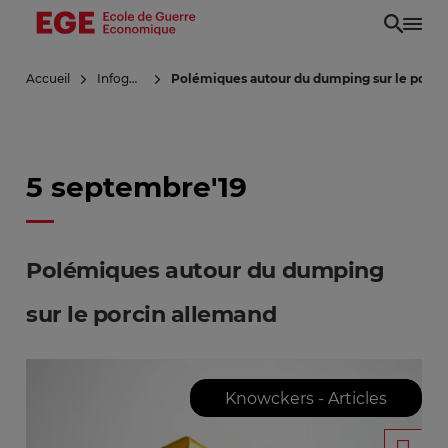
Aller
au
contenu
Accueil
Infoguerre
Polémiques autour du dumping sur le porci
principal
5 septembre'19
Polémiques autour du dumping
sur le porcin allemand
Knowckers - Articles