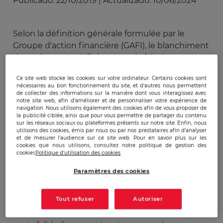
Publicado:
22/10/2019
|
Actualizado:
10/06/2024
Selon la définition générale formulée par le
Groupe d'action financière (GAFI), le blanchiment
de capitaux est défini comme le fait de
camoufler le produit du crime par des moyens
Ce site web stocke les cookies sur votre ordinateur. Certains cookies sont
légaux. Si on se réfère au
CIA Factbook
,
Londres
nécessaires au bon fonctionnement du site, et d’autres nous permettent
est considéré comme un « centre du
de collecter des informations sur la manière dont vous interagissez avec
notre site web, afin d’améliorer et de personnaliser votre expérience de
blanchiment d’argent »
[1]
, d’autres sources telles
navigation. Nous utilisons également des cookies afin de vous proposer de
la publicité ciblée, ainsi que pour vous permettre de partager du contenu
que
Transparency international
, confirme ce
sur les réseaux sociaux ou plateformes présents sur notre site. Enfin, nous
constat et estime que 100 milliards de livres
utilisons des cookies, émis par nous ou par nos prestataires afin d’analyser
et de mesurer l’audience sur ce site web. Pour en savoir plus sur les
britanniques sont issues du crime organisé en
cookies que nous utilisons, consultez notre politique de gestion des
Grande-Bretagne. De plus, en Décembre
cookies
Politique d'utilisation des cookies
2018, Duncan Hames, directeur des politiques au
Paramètres des cookies
sein de
Transparency International UK
, a déclaré :
Tout refuser
Autoriser
« La réglementation britannique de lutte contre 
le blanchiment de capitaux dans le secteur privé 