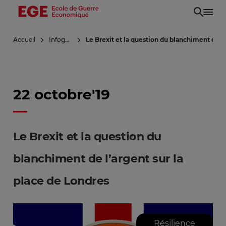
Aller
au
contenu
Accueil
Infoguerre
Le Brexit et la question du blanchiment de l’
principal
22 octobre'19
Le Brexit et la question du
blanchiment de l’argent sur la
place de Londres
Résilience