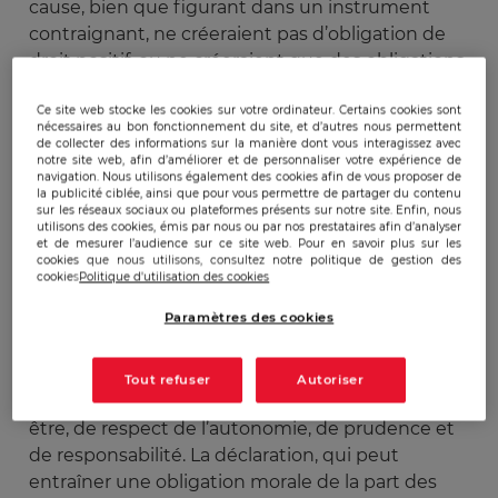
cause, bien que figurant dans un instrument
contraignant, ne créeraient pas d’obligation de
droit positif, ou ne créeraient que des obligations
peu contraignantes ».
Ce site web stocke les cookies sur votre ordinateur. Certains cookies sont
nécessaires au bon fonctionnement du site, et d’autres nous permettent
Soft law et finalité normative
de collecter des informations sur la manière dont vous interagissez avec
notre site web, afin d’améliorer et de personnaliser votre expérience de
navigation. Nous utilisons également des cookies afin de vous proposer de
la publicité ciblée, ainsi que pour vous permettre de partager du contenu
sur les réseaux sociaux ou plateformes présents sur notre site. Enfin, nous
Au niveau international, la
Déclaration de
utilisons des cookies, émis par nous ou par nos prestataires afin d’analyser
Montréal pour le développement responsable
et de mesurer l’audience sur ce site web. Pour en savoir plus sur les
cookies que nous utilisons, consultez notre politique de gestion des
de l’Intelligence Artificielle
a été signée en 2018
cookies
Politique d'utilisation des cookies
par près de deux-mille citoyens dont des
Paramètres des cookies
chercheurs en intelligence artificielle et environ
soixante-dix organisations. Cette déclaration
pose dix principes d’application de l’intelligence
Tout refuser
Autoriser
artificielle avec, entre autres, le principe de bien-
être, de respect de l’autonomie, de prudence et
de responsabilité. La déclaration, qui peut
entraîner une obligation morale de la part des