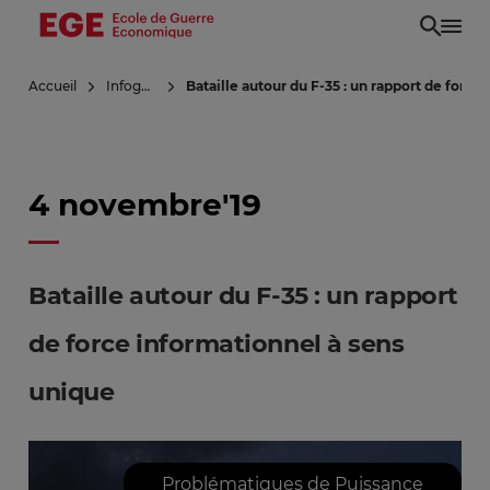
Aller
au
contenu
Accueil
Infoguerre
Bataille autour du F-35 : un rapport de force
principal
4 novembre'19
Bataille autour du F-35 : un rapport
de force informationnel à sens
unique
Problématiques de Puissance