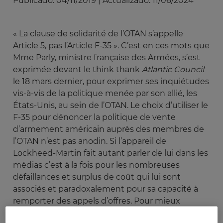
Publicado:
04/11/2019
|
Actualizado:
11/06/2024
« La clause de solidarité de l’OTAN s’appelle
Article 5, pas l’Article F-35 ». C’est en ces mots que
Mme Parly, ministre française des Armées, s’est
exprimée devant le think thank
Atlantic Council
le 18 mars dernier, pour exprimer ses inquiétudes
vis-à-vis de la politique menée par son allié, les
États-Unis, au sein de l’OTAN. Le choix d’utiliser le
F-35 pour dénoncer la politique de vente
d’armement américain auprès des membres de
l’OTAN n’est pas anodin. Si l’appareil de
Lockheed-Martin fait autant parler de lui dans les
médias c’est à la fois pour les nombreuses
défaillances et surplus de coût qui lui sont
associés et paradoxalement pour sa capacité à
remporter des appels d’offres. Pour mieux
comprendre le phénomène F-35 et les rapports