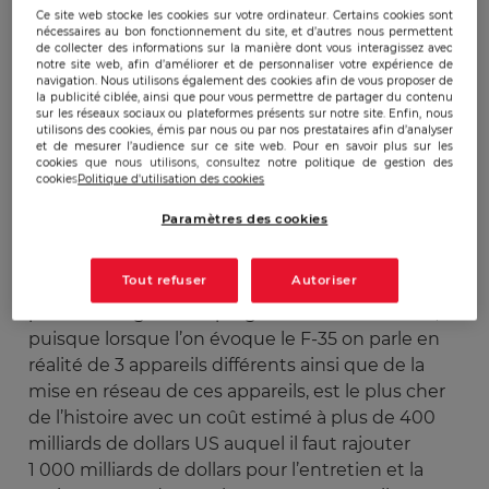
de force informationnels derrière ce programme
Ce site web stocke les cookies sur votre ordinateur. Certains cookies sont
il est d’abord nécessaire de comprendre ce
nécessaires au bon fonctionnement du site, et d’autres nous permettent
de collecter des informations sur la manière dont vous interagissez avec
qu’est le F-35 et quel est son environnement.
notre site web, afin d’améliorer et de personnaliser votre expérience de
navigation. Nous utilisons également des cookies afin de vous proposer de
la publicité ciblée, ainsi que pour vous permettre de partager du contenu
Environnement économique et
sur les réseaux sociaux ou plateformes présents sur notre site. Enfin, nous
utilisons des cookies, émis par nous ou par nos prestataires afin d’analyser
politique
et de mesurer l’audience sur ce site web. Pour en savoir plus sur les
cookies que nous utilisons, consultez notre politique de gestion des
cookies
Politique d'utilisation des cookies
Le
F-35
est un avion de combat furtif multi-rôle
Paramètres des cookies
de 5ème génération développé et produit par
l’entreprise américaine Lockheed-Martin dans la
Tout refuser
Autoriser
cadre du programme
Joint Strike Fighter
mené
par le Pentagone. Ce programme d’armement,
puisque lorsque l’on évoque le F-35 on parle en
réalité de 3 appareils différents ainsi que de la
mise en réseau de ces appareils, est le plus cher
de l’histoire avec un coût estimé à plus de 400
milliards de dollars US auquel il faut rajouter
1 000 milliards de dollars pour l’entretien et la