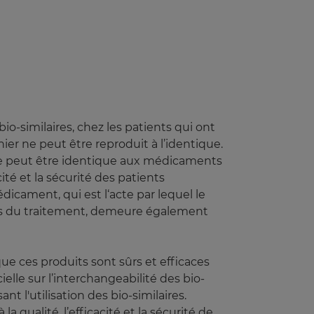
io-similaires, chez les patients qui ont
ier ne peut être reproduit à l’identique.
re ne peut être identique aux médicaments
cité et la sécurité des patients
icament, qui est l‘acte par lequel le
rs du traitement, demeure également
e ces produits sont sûrs et efficaces
elle sur l’interchangeabilité des bio-
t l'utilisation des bio-similaires.
 qualité, l’efficacité et la sécurité de