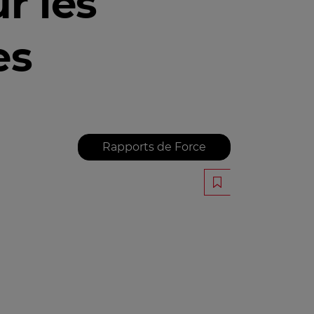
r les
es
Rapports de Force