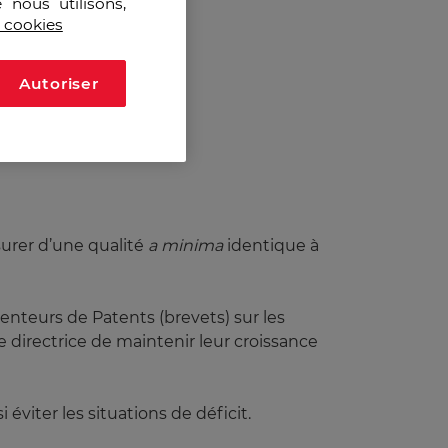
 nous utilisons,
s cookies
Autoriser
surer d’une qualité
a minima
identique à
nteurs de Patents (brevets) sur les
 directrice de maintenir leur croissance
viter les situations de déficit.