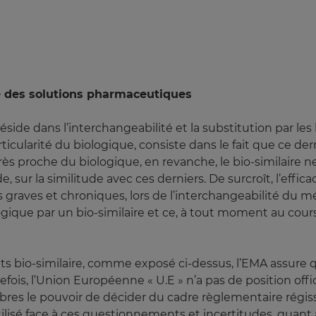
té des solutions pharmaceutiques
de dans l’interchangeabilité et la substitution par les b
icularité du biologique, consiste dans le fait que ce dern
e, très proche du biologique, en revanche, le bio-similai
, sur la similitude avec ces derniers. De surcroît, l’effica
raves et chroniques, lors de l’interchangeabilité du méd
que par un bio-similaire et ce, à tout moment au cou
s bio-similaire, comme exposé ci-dessus, l’EMA assure qu
fois, l’Union Européenne « U.E » n’a pas de position offici
mbres le pouvoir de décider du cadre règlementaire régissan
lisé face à ces questionnements et incertitudes, quant à la