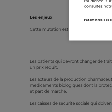
l’audience su
consultez notr
Les enjeux
Paramètres des c
Cette mutation est d’une importance capi
Les patients qui devront changer de trai
un prix réduit.
Les acteurs de la production pharmaceut
médicaments biologiques dont la protecti
et part de marché.
Les caisses de sécurité sociale qui doiv