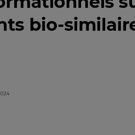
ormationnels su
s bio-similair
2024