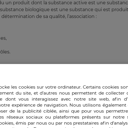
du un produit dont la substance active est une substanc
 substance biologique est une substance qui est produit
 détermination de sa qualité, l’association :
es,
ôles.
dique son étymologie, il est issu du vivant (bio) et est 
ocke les cookies sur votre ordinateur. Certains cookies so
ement du site, et d’autres nous permettent de collecter 
ne du Médicament (EMA) , a défini le médicament bio-si
e dont vous interagissez avec notre site web, afin d’
édicament biologique déjà autorisé, communément nommé
votre expérience de navigation. Nous utilisons également 
e bio-similaire est la source de ambiguïté qui entoure 
ser de la publicité ciblée, ainsi que pour vous permettr
le du médicament générique qui est identique à un m
es réseaux sociaux ou plateformes présents sur notre s
t les trente dernières années.
cookies, émis par nous ou par nos prestataires afin d’analy