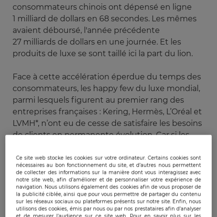
consommateurs chinois ont dépensé en ligne
1 milliard de dollars en 68 secondes. Les mêmes
avaient déboursé, l'année précédente
27 milliards de dollars en une journée. Et les
produits de luxe se sont taillé ici la part du lion.
Face à cette accélération éperdue du temps des
consommateurs, les happy few du luxe mondial,
parmi lesquels figurent au premier rang des
entreprises françaises : Kering, Hermès, L’Oréal et
LVMH*, n’ont eu de cesse de satisfaire les besoins
de clients en permanente évolution. Car si les
prix du luxe sont élevés, l’âge des acheteurs tire
vers celui des préadolescents ou des
millenials
,
Ce site web stocke les cookies sur votre ordinateur. Certains cookies sont
nécessaires au bon fonctionnement du site, et d’autres nous permettent
souvent asiatiques, qui découvrent les joies de la
de collecter des informations sur la manière dont vous interagissez avec
notre site web, afin d’améliorer et de personnaliser votre expérience de
société de consommation saupoudrées par leurs
navigation. Nous utilisons également des cookies afin de vous proposer de
parents. Des clients qui sont prêts à dépenser
la publicité ciblée, ainsi que pour vous permettre de partager du contenu
sur les réseaux sociaux ou plateformes présents sur notre site. Enfin, nous
des fortunes pour acquérir ces parts de rêve et
utilisons des cookies, émis par nous ou par nos prestataires afin d’analyser
d’identification à une classe, un rang, une culture
et de mesurer l’audience sur ce site web. Pour en savoir plus sur les