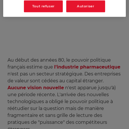
Tout refuser
Autoriser
Publicado:
09/01/2020
|
Actualizado:
27/08/2024
Au début des années 80, le pouvoir politique
français estime que
l'industrie pharmaceutique
n'est pas un secteur stratégique. Des entreprises
de valeur sont cédées au capital étranger.
Aucune vision nouvelle
n'est apparue jusqu'à)
une période récente. L'arrivée des nouvelles
technologiques a obligé le pouvoir politique à
réétudier sur la question mais de manière
fragmentaire et sans grille de lecture des
pratiques de "puissance" des compétiteurs