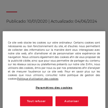
Publicado:
10/01/2020
|
Actualizado:
04/06/2024
Intégrées au
National Defense Authorization
Act
signé par Donald Trump en décembre 2019,
Ce site web stocke les cookies sur votre ordinateur. Certains cookies sont
nécessaires au bon fonctionnement du site, et d’autres nous permettent
les sanctions américaines à l’encontre des
de collecter des informations sur la manière dont vous interagissez avec
notre site web, afin d’améliorer et de personnaliser votre expérience de
entreprises contractantes du projet Nord Stream
navigation. Nous utilisons également des cookies afin de vous proposer de
2 actent de l’échec de la stratégie
la publicité ciblée, ainsi que pour vous permettre de partager du contenu
sur les réseaux sociaux ou plateformes présents sur notre site. Enfin, nous
informationnelle offensive mise en œuvre par la
utilisons des cookies, émis par nous ou par nos prestataires afin d’analyser
présidence américaine vis-à-vis du gazoduc.
et de mesurer l’audience sur ce site web. Pour en savoir plus sur les
cookies que nous utilisons, consultez notre politique de gestion des
Cette initiative intervient alors même qu’il ne
cookies
Politique d'utilisation des cookies
reste plus que 10% du linéaire des conduites à
Paramètres des cookies
installer pour parachever cette infrastructure
gazière qui doit relier directement la Russie à
l'Allemagne via la mer Baltique, après un trajet
Tout refuser
Autoriser
sous l'eau de 1 230 km. D’un coût estimé de 10