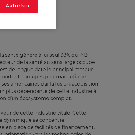
Autoriser
la santé génère à lui seul 38% du PIB
secteur de la santé au sens large occupe
est de longue date le principal moteur
s importants groupes pharmaceutiques et
es américaines par la fusion-acquisition,
s en plus dépendante de cette industrie à
réation d’un écosystème complet.
veur de cette industrie vitale. Cette
ette dynamique se concentre
ise en place de facilités de financement,
s, orientation vers les technologies de