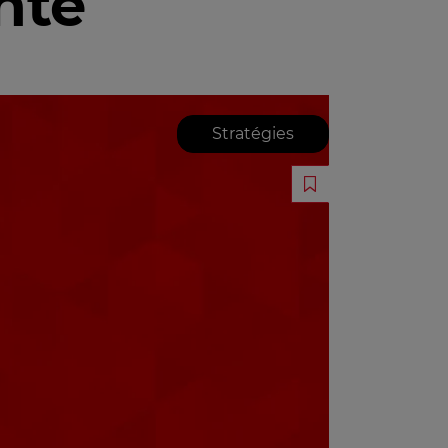
nté
Stratégies