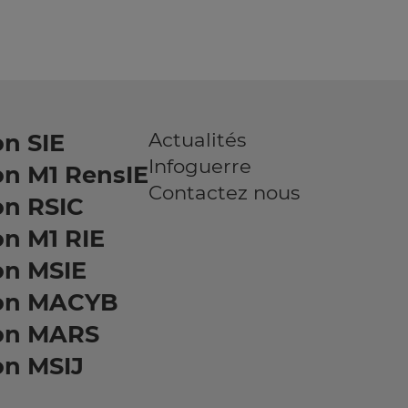
Actualités
n SIE
Infoguerre
on M1 RensIE
Contactez nous
on RSIC
n M1 RIE
on MSIE
on MACYB
on MARS
on MSIJ