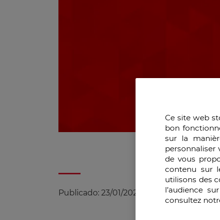
Ce site web st
bon fonctionn
sur la manièr
personnaliser 
de vous propo
contenu sur l
utilisons des 
l’audience su
Publicado:
23/01/2020
|
Actualizado:
27/08
consultez notr