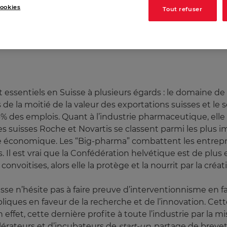
ookies
Tout refuser
 essentiels en Suisse à plusieurs égards : le domaine de 
de la moitié de la valeur des exportations suisses et le 
 des emplois. Quant à l’industrie pharmaceutique, elle 
ires suisses Roche et Novartis se classent parmi les plu
re économique. Les “Big-pharma” combattent les entrepris
s. Il est vrai que la Confédération helvétique est de plu
convoitises, alors elle la protège et la nourrit par la c
sse n’hésite pas à faire preuve d’interventionnisme en fa
publiques en faveur de la recherche et de l’innovation. C
 effet, cette dernière profite à toute l’industrie par la m
élérateurs et d’incubateurs de
start-up
, partage de brevet