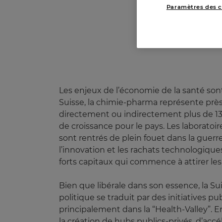
Paramètres des c
Les enjeux de l’économie de la santé sont
Suisse, la chimie-pharma représente près 
directement ou indirectement plus de 13%
de croissance pour le pays. Les laborato
sont rentrés de plein fouet dans la guer
l’innovation et les rachats technologique
forts capitaux qui commence à attirer les 
Bien que libérale dans son essence, la Sui
politique se traduit par des initiatives 
principalement dans la “Health-Valley”. En
la création de hubs publics-privés, d’acc