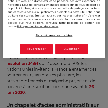
notre site web, afin d’améliorer et de personnaliser votre expérience de
navigation. Nous utilisons également des cookies afin de vous proposer de
Quelques semaines avant l’accès de Madagascar
la publicité ciblée, ainsi que pour vous permettre de partager du contenu
à l’indépendance, la France
décrète
le
sur les réseaux sociaux ou plateformes présents sur notre site. Enfin, nous
utilisons des cookies, émis par nous ou par nos prestataires afin d’analyser
rattachement des îles Eparses au ministère
et de mesurer l’audience sur ce site web. Pour en savoir plus sur les
chargé des départements et des territoires
cookies que nous utilisons, consultez notre politique de gestion des
cookies
Politique d'utilisation des cookies
d’outre-mer. Cette disposition les exclut de fait
de l’accord préalable à l’indépendance acquise le
Paramètres des cookies
26 juin 1960, ce qui donne naissance à un rapport
de forces qui dure depuis 60 ans. En 1973, le
Tout refuser
Autoriser
nouveau président malgache demande à la
France la restitution des îles Eparses. Par la
résolution 34/91
du 12 décembre 1979, les
Nations Unies invitent la France à entamer des
pourparlers. Quarante ans plus tard, les
présidents français et malgache projettent de
parvenir à une solution commune avant le
26
juin 2020
.
Un chapelet d'actes administratifs sur