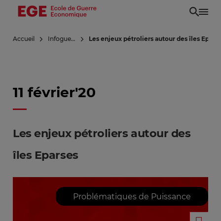
Aller
au
contenu
Accueil
Infoguerre
Les enjeux pétroliers autour des îles Epars
principal
11 février'20
Les enjeux pétroliers autour des
îles Eparses
Problématiques de Puissance