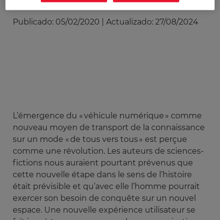
Publicado:
05/02/2020
|
Actualizado:
27/08/2024
L’émergence du « véhicule numérique » comme
nouveau moyen de transport de la connaissance
sur un mode « de tous vers tous » est perçue
comme une révolution. Les auteurs de sciences-
fictions nous auraient pourtant prévenus que
cette nouvelle étape dans le sens de l’histoire
était prévisible et qu’avec elle l’homme pourrait
exercer son besoin de conquête sur un nouvel
espace. Une nouvelle expérience utilisateur se