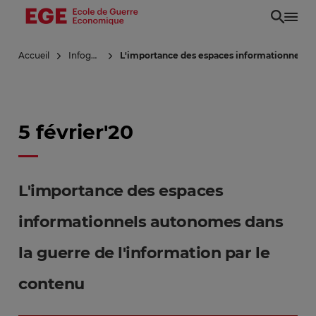
Aller
au
contenu
Accueil
Infoguerre
L'importance des espaces informationnels au
principal
5 février'20
L'importance des espaces
informationnels autonomes dans
la guerre de l'information par le
contenu