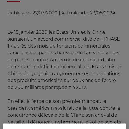
Publicado:
27/03/2020
|
Actualizado:
23/05/2024
Le 15 janvier 2020 les Etats Unis et la Chine
signaient un accord commercial dite de « PHASE
1 » après des mois de tensions commerciales
caractérisées par des hausses de tarifs douaniers
de part et d’autre. Au terme de cet accord, afin
de réduire le déficit commercial des Etats Unis, la
Chine s’engageait à augmenter ses importations
des produits américains sur deux ans de l’ordre
de 200 milliards par rapport à 2017.
En effet à l’aube de son premier mandat, le
président américain avait fait de la lutte contre la
concurrence déloyale de la Chine son cheval de
bataille. Il dénonçait notamment le vol de secrets
industriels par les chinois, les subventions d’état