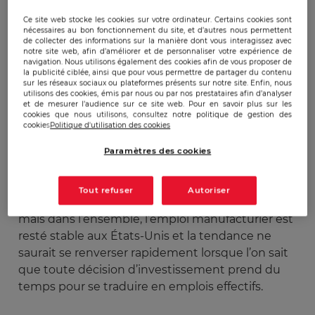
aux entreprises nationales, et les industriels
Ce site web stocke les cookies sur votre ordinateur. Certains cookies sont
nécessaires au bon fonctionnement du site, et d’autres nous permettent
américains qui préféraient délocaliser. Les
de collecter des informations sur la manière dont vous interagissez avec
barrières commerciales étaient de ce fait la
notre site web, afin d’améliorer et de personnaliser votre expérience de
navigation. Nous utilisons également des cookies afin de vous proposer de
réponse adéquate au rééquilibrage de la balance
la publicité ciblée, ainsi que pour vous permettre de partager du contenu
commerciale entre les deux pays car elles
sur les réseaux sociaux ou plateformes présents sur notre site. Enfin, nous
utilisons des cookies, émis par nous ou par nos prestataires afin d’analyser
auraient permis une redynamisation de
et de mesurer l’audience sur ce site web. Pour en savoir plus sur les
cookies que nous utilisons, consultez notre politique de gestion des
l’industrie américaine. Force était de constater
cookies
Politique d'utilisation des cookies
après 19 m ois d’offensive douanière, que le
résultat était plutôt très mitigé. Certes une
Paramètres des cookies
entreprise comme Apple a promis un
investissement d’une centaine de millions de
Tout refuser
Autoriser
dollars pour produire des ordinateurs au Texas,
mais dans l’ensemble, l’emploi manufacturier est
resté stable aux États-Unis et la tendance ne
saurait se renverser rapidement lorsque l’on sait
que toute décision d’investissement prend du
temps pour se traduire en emplois effectifs.