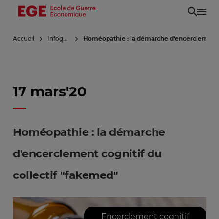
Aller
au
contenu
Accueil
Infoguerre
Homéopathie : la démarche d'encerclement c
principal
17 mars'20
Homéopathie : la démarche
d'encerclement cognitif du
collectif "fakemed"
Encerclement cognitif