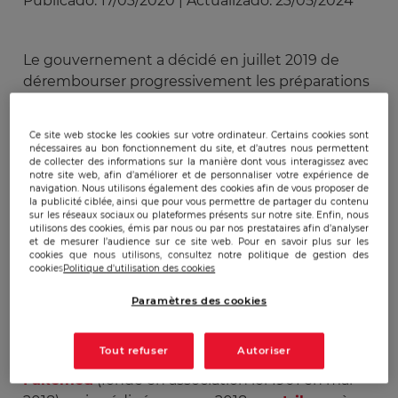
Publicado:
17/03/2020
|
Actualizado:
23/05/2024
Le gouvernement a décidé en juillet 2019 de
dérembourser progressivement les préparations
homéopathiques en faisant passer leur taux de
remboursement de 30% à 15% en 2020, puis de
Ce site web stocke les cookies sur votre ordinateur. Certains cookies sont
15% à 0% en 2021 (elles étaient même
nécessaires au bon fonctionnement du site, et d’autres nous permettent
de collecter des informations sur la manière dont vous interagissez avec
remboursées jusqu’à 90% en Alsace Moselle). En
notre site web, afin d’améliorer et de personnaliser votre expérience de
octobre 2019, alors que les décrets d’applications
navigation. Nous utilisons également des cookies afin de vous proposer de
la publicité ciblée, ainsi que pour vous permettre de partager du contenu
venaient d’être publiés au journal officiel, les
sur les réseaux sociaux ou plateformes présents sur notre site. Enfin, nous
deux principaux laboratoires français spécialisés
utilisons des cookies, émis par nous ou par nos prestataires afin d’analyser
et de mesurer l’audience sur ce site web. Pour en savoir plus sur les
dans l’homéopathie ont annoncé saisir le conseil
cookies que nous utilisons, consultez notre politique de gestion des
cookies
Politique d'utilisation des cookies
d’Etat pour obtenir gain de cause quant à cette
décision contraire à leurs intérêts.
Paramètres des cookies
A l’origine du processus qui a conduit à cette
Tout refuser
Autoriser
décision se trouvent 124 médecins du collectif
Fakemed
(fondé en association loi 1901 en mai