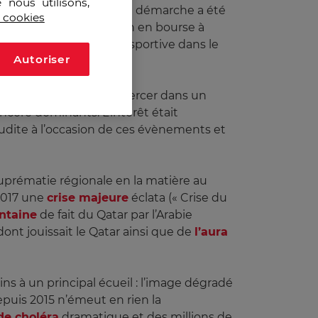
 nous utilisons,
 revenu du royaume. Cette démarche a été
s cookies
assuré par l’introduction en bourse à
atisation de l’activité sportive dans le
Autoriser
qués dans le monde de percer dans un
ncore dominants. L’intérêt était
oudite à l’occasion de ces évènements et
suprématie régionale en la matière au
 2017 une
crise majeure
éclata (« Crise du
ntaine
de fait du Qatar par l’Arabie
ont jouissait le Qatar ainsi que de
l’aura
s à un principal écueil : l’image dégradé
epuis 2015 n’émeut en rien la
de choléra
dramatique et des millions de