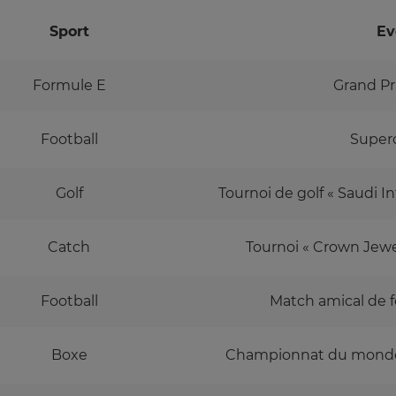
Sport
Ev
Formule E
Grand Pr
Football
Superc
Golf
Tournoi de golf « Saudi I
Catch
Tournoi « Crown Jew
Football
Match amical de fo
Boxe
Championnat du monde 