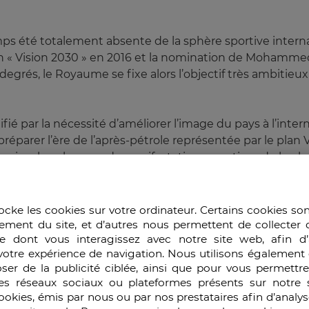
ps été totalement absente de la sphère sportive interna
lan « Vision 2030 » en 2016 et la nomination de Moh
egrés, le Royaume se fixe alors l’objectif très ambitieux
ifié par la nécessité d’améliorer l’image du pays à l’inter
réparer l’ère de l’après-pétrole représentée par le plan
ganiser les plus grands manifestations sportives de la 
en a tiré a été très largement entamé par un accueil inte
ocke les cookies sur votre ordinateur. Certains cookies so
e par des considérations é
ement du site, et d’autres nous permettent de collecter 
e dont vous interagissez avec notre site web, afin d’
iques
votre expérience de navigation. Nous utilisons également 
ser de la publicité ciblée, ainsi que pour vous permettr
es réseaux sociaux ou plateformes présents sur notre s
cookies, émis par nous ou par nos prestataires afin d’analy
bie Saoudite était principalement justifié par la perspec