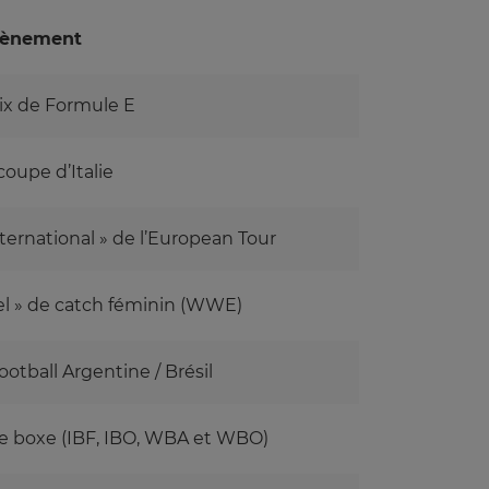
ènement
ix de Formule E
oupe d’Italie
nternational » de l’European Tour
el » de catch féminin (WWE)
otball Argentine / Brésil
boxe (IBF, IBO, WBA et WBO)