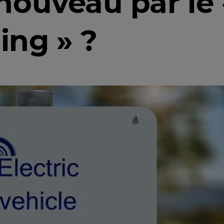
nouveau par le 
ng » ?