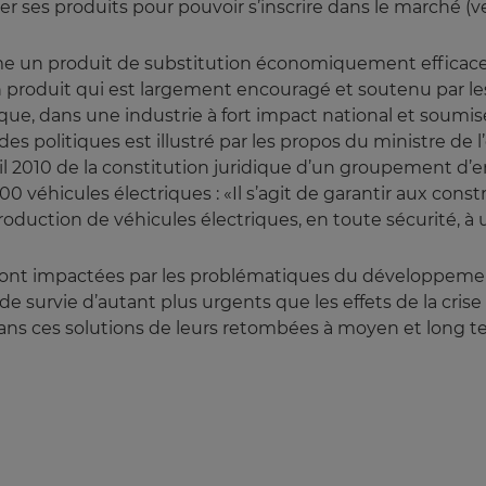
er ses produits pour pouvoir s’inscrire dans le marché (v
mme un produit de substitution économiquement efficace
n produit qui est largement encouragé et soutenu par 
ique, dans une industrie à fort impact national et sou
s politiques est illustré par les propos du ministre de l
vril 2010 de la constitution juridique d’un groupement d’
véhicules électriques : «Il s’agit de garantir aux con
production de véhicules électriques, en toute sécurité, à u
 sont impactées par les problématiques du développemen
 survie d’autant plus urgents que les effets de la crise s
 ces solutions de leurs retombées à moyen et long terme