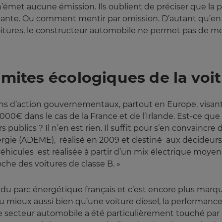
 n’émet aucune émission. Ils oublient de préciser que la p
lluante. Ou comment mentir par omission. D’autant qu’en 
tures, le constructeur automobile ne permet pas de me
imites écologiques de la voi
ns d’action gouvernementaux, partout en Europe, visant à
5000€ dans le cas de la France et de l’Irlande. Est-ce qu
 publics ? Il n’en est rien. Il suffit pour s’en convainc
Energie (ADEME), réalisé en 2009 et destiné aux décide
s véhicules est réalisée à partir d’un mix électrique moy
he des voitures de classe B. »
e du parc énergétique français et c’est encore plus marq
a au mieux aussi bien qu’une voiture diesel, la performa
e secteur automobile a été particulièrement touché par 