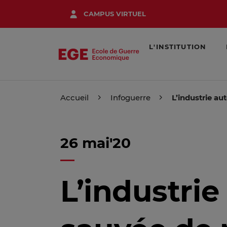
Aller
CAMPUS VIRTUEL
au
contenu
principal
L'INSTITUTION
Accueil
Infoguerre
L’industrie au
26 mai'20
L’industrie