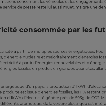
rmations concernant les véhicules et les engagements 
service de presse reste lui aussi muet, malgré une dem
tricité consommée par les fu
tricité à partir de multiples sources énergétiques. Pour f
d’énergie nucléaire et majoritairement d’énergies fossile
électricité à partir d’énergies renouvelables et d’énergi
d’énergies fossiles en produit en grandes quantités, all
c énergétique d’un pays, la production d’ 1kWh d’électri
ité produite est issue d’énergies fossiles, les 11% restan
on d’1kWh d’électricité génère près de 593g de CO2. Mais
fférents promoteurs de la voiture électrique est intéress