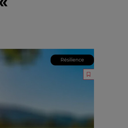
«
Résilience