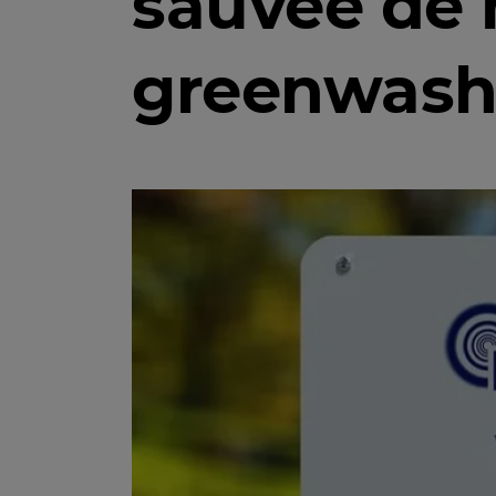
sauvée de 
greenwashi