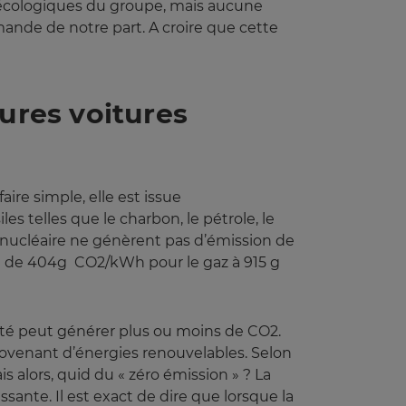
écologiques du groupe, mais aucune
ande de notre part. A croire que cette
tures voitures
aire simple, elle est issue
s telles que le charbon, le pétrole, le
e nucléaire ne génèrent pas d’émission de
ant de 404g CO2/kWh pour le gaz à 915 g
cité peut générer plus ou moins de CO2.
t provenant d’énergies renouvelables. Selon
 alors, quid du « zéro émission » ? La
ante. Il est exact de dire que lorsque la