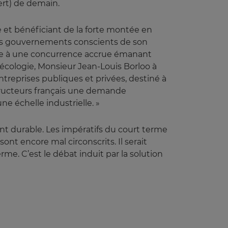
ert) de demain.
 et bénéficiant de la forte montée en
les gouvernements conscients de son
mise à une concurrence accrue émanant
’écologie, Monsieur Jean-Louis Borloo à
entreprises publiques et privées, destiné à
structeurs français une demande
ne échelle industrielle. »
t durable. Les impératifs du court terme
ont encore mal circonscrits. Il serait
. C’est le débat induit par la solution