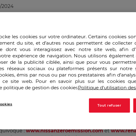
5/2024
e l’avenir de l’industrie automobile en France. En 2008, l
de la voiture électrique est de nouveau pointée du doig
ocke les cookies sur votre ordinateur. Certains cookies so
 l’Usine nouvelle après les conséquences de crise des
subp
ement du site, et d’autres nous permettent de collecter 
en une décennie. La question du rechargement demeure
e dont vous interagissez avec notre site web, afin d’
au ou à des systèmes de recharge correspondant à leurs
votre expérience de navigation. Nous utilisons également 
ser de la publicité ciblée, ainsi que pour vous permettr
es réseaux sociaux ou plateformes présents sur notre s
urope dans la nouvelle ère écologiste au travers du lance
cookies, émis par nous ou par nos prestataires afin d’analy
 signe un accord en Irlande avec le gouvernement et l’
r ce site web. Pour en savoir plus sur les cookies que
. Bien d’autres devraient suivre si l’on se réfère à l’annon
e politique de gestion des cookies
Politique d'utilisation de
remplacement de 10% du parc automobile par des voitures
ts protagonistes. Tous s’accordent sur le fait que la voi
ookies
Tout refuser
e et n’hésitent pas à répéter qu’elles sont à zéro émis
oyens de communications concernant ses nouveaux « bijou
équivoque :
www.nissanzeroemission.com
et
www.rena