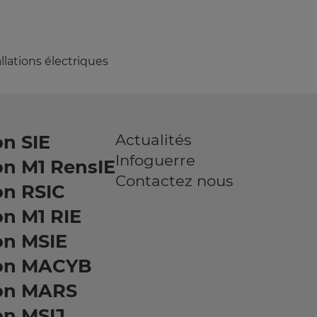
llations électriques
Actualités
n SIE
Infoguerre
on M1 RensIE
Contactez nous
on RSIC
n M1 RIE
on MSIE
on MACYB
on MARS
on MSIJ