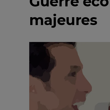
Guerre éc
majeures