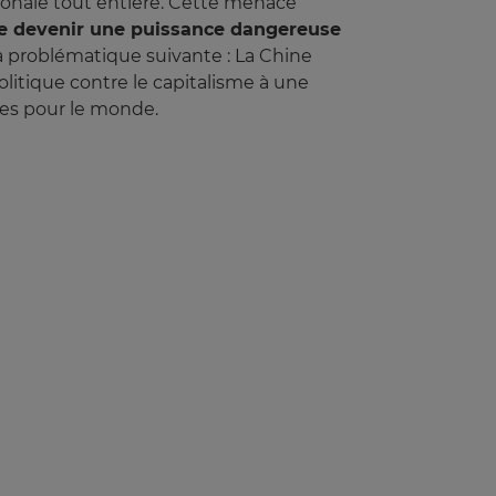
ionale tout entière. Cette menace
 de devenir une puissance dangereuse
à la problématique suivante : La Chine
litique contre le capitalisme à une
ces pour le monde.