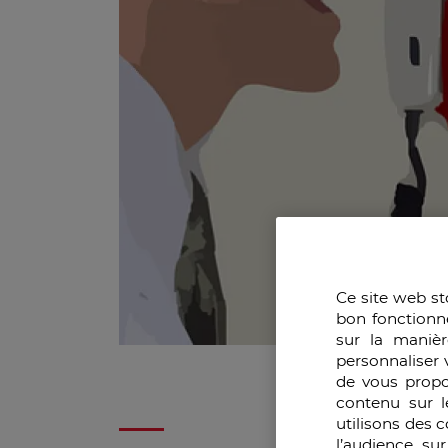
Ce site web st
bon fonctionn
sur la manièr
personnaliser 
de vous propo
contenu sur l
utilisons des 
l’audience su