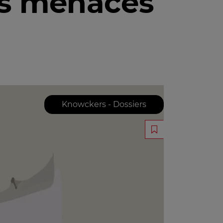
es menaces
Knowckers - Dossiers