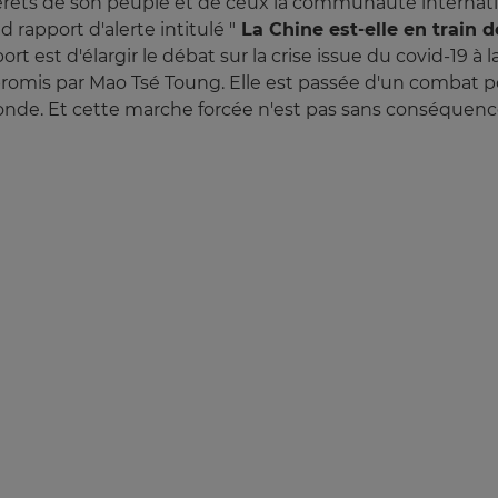
érêts de son peuple et de ceux la communauté internat
 rapport d'alerte intitulé "
La Chine est-elle en train
port est d'élargir le débat sur la crise issue du covid-19 
promis par Mao Tsé Toung. Elle est passée d'un combat po
onde. Et cette marche forcée n'est pas sans conséquen