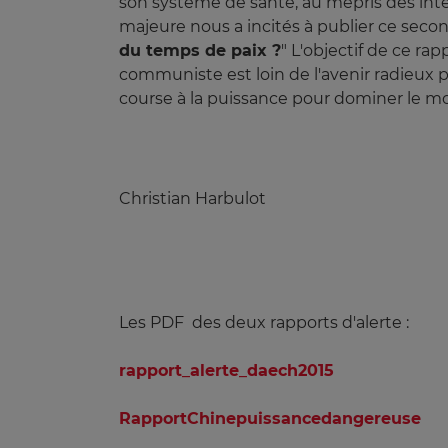
son système de santé, au mépris des int
majeure nous a incités à publier ce second
du temps de paix ?
" L'objectif de ce rap
communiste est loin de l'avenir radieux 
course à la puissance pour dominer le m
Christian Harbulot
Les PDF des deux rapports d'alerte :
rapport_alerte_daech2015
RapportChinepuissancedangereuse