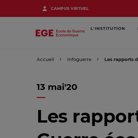
Aller
CAMPUS VIRTUEL
au
contenu
principal
L'INSTITUTION
Accueil
Infoguerre
Les rapports 
13 mai'20
Les rapport