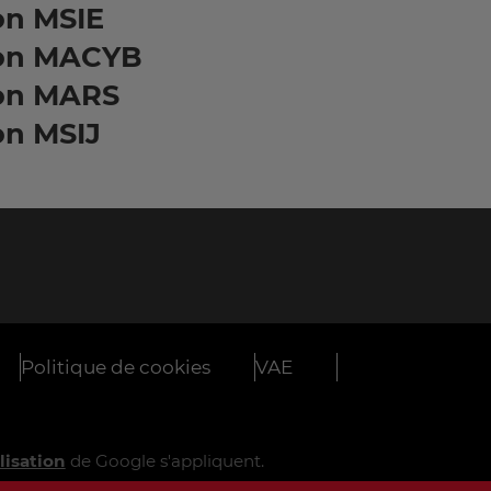
on MSIE
on MACYB
on MARS
on MSIJ
Politique de cookies
VAE
lisation
de Google s'appliquent.