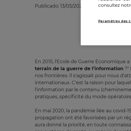
consultez notr
Publicado:
13/05/2020
|
Actualizado:
27/05
Paramètres des c
En 2015, l'Ecole de Guerre Economique a 
terrain de la guerre de l'information
?" 
nos frontières. Il s'agissait pour nous d'a
internationaux. C'est la raison pour laque
l'information par le contenu (cheminement
pratiques, spécificité du mode opératoir
En mai 2020, la pandémie liée au covid-19
propagation ont été favorisées par un rég
aura donné la priorité, en toute connaiss