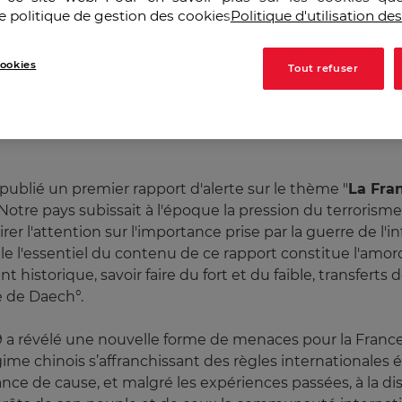
e politique de gestion des cookies
Politique d'utilisation de
/2025
ookies
Tout refuser
publié un premier rapport d'alerte sur le thème "
La Fran
Notre pays subissait à l'époque la pression du terrorisme i
ttirer l'attention sur l'importance prise par la guerre de l
lle l'essentiel du contenu de ce rapport constitue l'amorc
 historique, savoir faire du fort et du faible, transfert
e de Daech°.
 a révélé une nouvelle forme de menaces pour la France. 
ime chinois s’affranchissant des règles internationales
ance de cause, et malgré les expériences passées, à la di