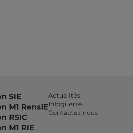
Actualités
n SIE
Infoguerre
on M1 RensIE
Contactez nous
on RSIC
n M1 RIE