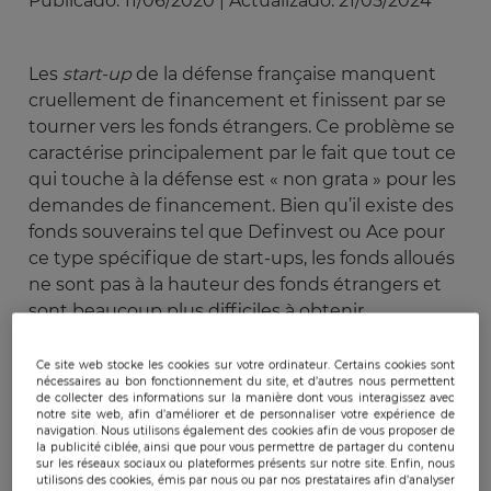
Publicado:
11/06/2020
|
Actualizado:
21/05/2024
Les
start-up
de la défense française manquent
cruellement de financement et finissent par se
tourner vers les fonds étrangers. Ce problème se
caractérise principalement par le fait que tout ce
qui touche à la défense est « non grata » pour les
demandes de financement. Bien qu’il existe des
fonds souverains tel que Definvest ou Ace pour
ce type spécifique de start-ups, les fonds alloués
ne sont pas à la hauteur des fonds étrangers et
sont beaucoup plus difficiles à obtenir.
L’installation en décembre 2018
du fond
d’investissement américain In-Q-Tel à Londres a
Ce site web stocke les cookies sur votre ordinateur. Certains cookies sont
nécessaires au bon fonctionnement du site, et d’autres nous permettent
durci le débat sur la souveraineté technologique
de collecter des informations sur la manière dont vous interagissez avec
de la France dans ce domaine.
notre site web, afin d’améliorer et de personnaliser votre expérience de
navigation. Nous utilisons également des cookies afin de vous proposer de
la publicité ciblée, ainsi que pour vous permettre de partager du contenu
sur les réseaux sociaux ou plateformes présents sur notre site. Enfin, nous
Le cas d’école In-Q-Tel
utilisons des cookies, émis par nous ou par nos prestataires afin d’analyser