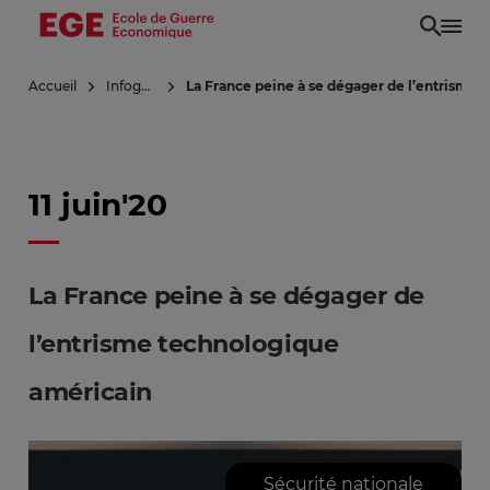
Aller
au
contenu
Accueil
Infoguerre
La France peine à se dégager de l’entrisme
principal
11 juin'20
La France peine à se dégager de
l’entrisme technologique
américain
Sécurité nationale