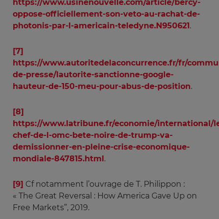
https://www.usinenouvelle.com/article/bercy-
oppose-officiellement-son-veto-au-rachat-de-
photonis-par-l-americain-teledyne.N950621
.
[7]
https://www.autoritedelaconcurrence.fr/fr/commu
de-presse/lautorite-sanctionne-google-
hauteur-de-150-meu-pour-abus-de-position
.
[8]
https://www.latribune.fr/economie/international/l
chef-de-l-omc-bete-noire-de-trump-va-
demissionner-en-pleine-crise-economique-
mondiale-847815.html
.
[9]
Cf notamment l’ouvrage de T. Philippon :
« The Great Reversal : How America Gave Up on
Free Markets”, 2019.