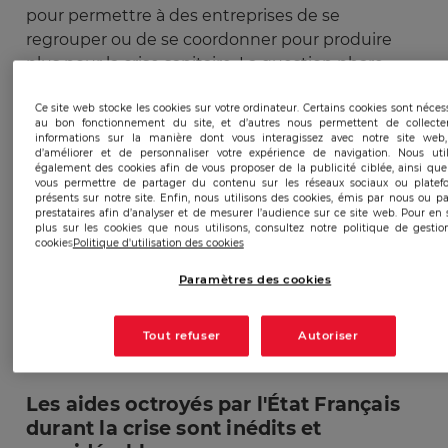
pour permettre à des entreprises de se
regrouper ou de se coordonner pour produire
plus pour la crise sanitaire. La question phare
était simple : l’entente est-elle indispensable
pour permettre l’approvisionnement de
Ce site web stocke les cookies sur votre ordinateur. Certains cookies sont néces
au bon fonctionnement du site, et d’autres nous permettent de collecte
médicaments et dispositifs médicaux vitaux ?
informations sur la manière dont vous interagissez avec notre site web,
d’améliorer et de personnaliser votre expérience de navigation. Nous util
Mais ces mesures ne sont pas un blanc-seing et
également des cookies afin de vous proposer de la publicité ciblée, ainsi qu
la mise en œuvre de l’entente est réalisée sous le
vous permettre de partager du contenu sur les réseaux sociaux ou platef
présents sur notre site. Enfin, nous utilisons des cookies, émis par nous ou p
contrôle de la Commission Européenne. La
prestataires afin d’analyser et de mesurer l’audience sur ce site web. Pour en 
Commission (et les autorités nationales de
plus sur les cookies que nous utilisons, consultez notre politique de gesti
cookies
Politique d'utilisation des cookies
concurrence) est restée et reste attentive pour
lutter contre les ententes secrètes et les
Paramètres des cookies
profiteurs de guerre qui seraient tentés d’abuser
de position dominante au travers notamment de
Tout refuser
Autoriser
prix excessifs.
Les aides octroyés par l'État Français
durant la crise sont inédits et