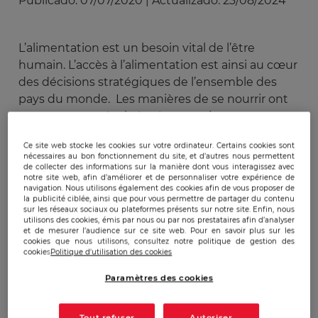
Publicado:
07/07/2020
|
Actualizado:
23/08/2024
L’alimentation est un besoin vital de l’être
humain. L’accès à l’alimentation est ainsi au cœur
des décisions stratégiques de l’ensemble des
pays du monde. Les manières de se nourrir ont
constamment évoluées à travers le temps en
adéquation avec les modes de vies de l’Homme.
Ce site web stocke les cookies sur votre ordinateur. Certains cookies sont
Il s’établissait selon l’abondance de la nourriture à
nécessaires au bon fonctionnement du site, et d’autres nous permettent
laquelle il pouvait avoir accès et se déplaçait une
de collecter des informations sur la manière dont vous interagissez avec
notre site web, afin d’améliorer et de personnaliser votre expérience de
fois les ressources exploitées.
navigation. Nous utilisons également des cookies afin de vous proposer de
la publicité ciblée, ainsi que pour vous permettre de partager du contenu
sur les réseaux sociaux ou plateformes présents sur notre site. Enfin, nous
Les Hommes se sont ensuite peu à peu
utilisons des cookies, émis par nous ou par nos prestataires afin d’analyser
et de mesurer l’audience sur ce site web. Pour en savoir plus sur les
sédentarisés grâce à la découverte de
cookies que nous utilisons, consultez notre politique de gestion des
cookies
Politique d'utilisation des cookies
l’exploitation des sols. Les premières grandes
civilisations étaient d’ailleurs basées sur le
Paramètres des cookies
fonctionnement de leur agriculture et donc sur
leur capacité à subvenir à leurs besoins
Tout refuser
Autoriser