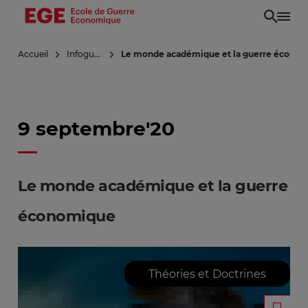
Aller
au
contenu
Accueil
Infoguerre
Le monde académique et la guerre écono
principal
9 septembre'20
Le monde académique et la guerre
économique
Théories et Doctrines