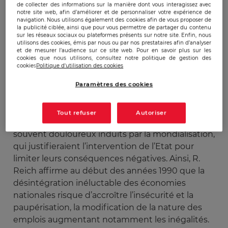
de collecter des informations sur la manière dont vous interagissez avec
Les publications sur la guerre économique
notre site web, afin d’améliorer et de personnaliser votre expérience de
navigation. Nous utilisons également des cookies afin de vous proposer de
relatent les différentes formes de débat qui
la publicité ciblée, ainsi que pour vous permettre de partager du contenu
portent sur ce concept. Un point commun à
sur les réseaux sociaux ou plateformes présents sur notre site. Enfin, nous
utilisons des cookies, émis par nous ou par nos prestataires afin d’analyser
l’ensemble de ces articles est la difficulté à traiter
et de mesurer l’audience sur ce site web. Pour en savoir plus sur les
cookies que nous utilisons, consultez notre politique de gestion des
de la notion d’accroissement de puissance par
cookies
Politique d'utilisation des cookies
l’économie. En 2003, l’universitaire Fanny
Coulomb (1) abordait la question en ces termes :
Paramètres des cookies
« L’expression de « guerre économique » a été
employée au cours de la dernière décennie pour
Tout refuser
Autoriser
renvoyer aux bouleversements économiques
souvent douloureux induits par la mondialisation,
qui justifieraient l’intervention de l’Etat pour
limiter leurs conséquences négatives. Ainsi, R.
Reich affirme au début des années 1990 que la
désintégration inéluctable des économies
nationales risque d’accroître l’insécurité et la
paupérisation, la modification de la nature des
emplois augmentant notamment les inégalités.