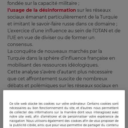
fondée sur la capacité militaire ;
l’usage de la désinformation
sur les réseaux
sociaux émanant particulièrement de la Turquie
et imitant le savoir-faire russe dans ce domaine ;
L’exercice d’une influence au sein de l’OTAN et de
l’UE en vue de diviser ou de former un
consensus.
La conquête de nouveaux marchés par la
Turquie dans la sphère d’influence française en
mobilisant des ressources idéologiques.
Cette analyse s’avère d’autant plus nécessaire
que cet affrontement suscite de nombreux
débats et polémiques sur les réseaux sociaux en
particulier entre journalistes, chercheurs et
diplomates que l’on peut qualifier de véritable
Ce site web stocke les cookies sur votre ordinateur. Certains cookies sont
guerre informationnelle
tant les échanges sont
nécessaires au bon fonctionnement du site, et d’autres nous permettent
vifs et les thèses contradictoires.
de collecter des informations sur la manière dont vous interagissez avec
notre site web, afin d’améliorer et de personnaliser votre expérience de
navigation. Nous utilisons également des cookies afin de vous proposer de
la publicité ciblée, ainsi que pour vous permettre de partager du contenu
De manière schématique, deux camps se sont