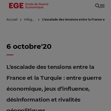
Aller
au
contenu
Accueil
Infoguerre
L’escalade des tensions entre la France et la
principal
6 octobre'20
L’escalade des tensions entre la
France et la Turquie : entre guerre
économique, jeux d’influence,
désinformation et rivalités
géopolitiques