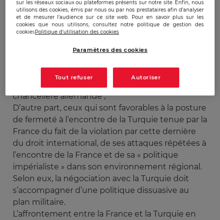
sur les réseaux sociaux ou plateformes présents sur notre site. Enfin, nous
constitués autour de cette polémique :
utilisons des cookies, émis par nous ou par nos prestataires afin d’analyser
et de mesurer l’audience sur ce site web. Pour en savoir plus sur les
cookies que nous utilisons, consultez notre politique de gestion des
cookies
Politique d'utilisation des cookies
D’une part, les partisans d’une politique de
conciliation avec la Turquie. Ils s’opposent à
Paramètres des cookies
l’escalade unilatérale de la France tant verbale
que militaire avec un allié stratégique au sein de
Tout refuser
Autoriser
l’OTAN et louent la politique de médiation de la
chancelière allemande ;
D’autre part, ceux qui sont favorables à la posture
de fermeté à l’encontre de la Turquie tenue par la
France du fait de la violation par cette dernière
du droit international, de ses attaques répétées à
l’encontre de la France et de sa « politique
impérialiste » dans son environnement régional.
Selon eux, la négociation avec la Turquie doit
s’accompagner d’une politique dissuasive au
plan militaire.
L’affrontement entre la France et la Turquie en