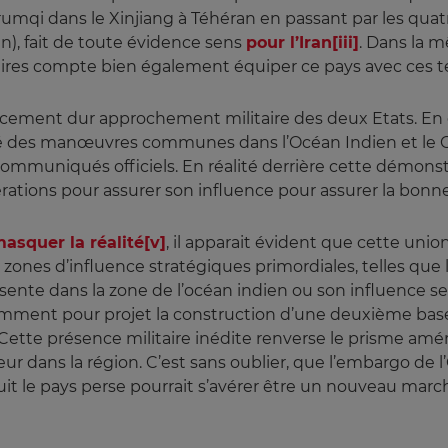
Urumqi dans le Xinjiang à Téhéran en passant par les quat
n), fait de toute évidence sens
pour l’Iran
[iii]
. Dans la m
aires compte bien également équiper ce pays avec ces t
rcement dur approchement militaire des deux Etats. En 
mené des manœuvres communes dans l’Océan Indien et le Go
ommuniqués officiels. En réalité derrière cette démonstr
rations pour assurer son influence pour assurer la bo
asquer la réalité
[v]
, il apparait évident que cette uni
zones d’influence stratégiques primordiales, telles que l
ente dans la zone de l’océan indien ou son influence se 
tamment pour projet la construction d’une deuxième base 
 Cette présence militaire inédite renverse le prisme amér
 dans la région. C’est sans oublier, que l’embargo de l’
nduit le pays perse pourrait s’avérer être un nouveau marc