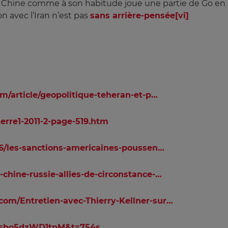
a Chine comme à son habitude joue une partie de Go en 
on avec l’Iran n’est pas
sans arrière-pensée
[vi]
om/article/geopolitique-teheran-et-p…
terre1-2011-2-page-519.htm
/16/les-sanctions-americaines-poussen…
-chine-russie-allies-de-circonstance-…
com/Entretien-avec-Thierry-Kellner-sur…
v=bo5dzWD1tpM&t=754s