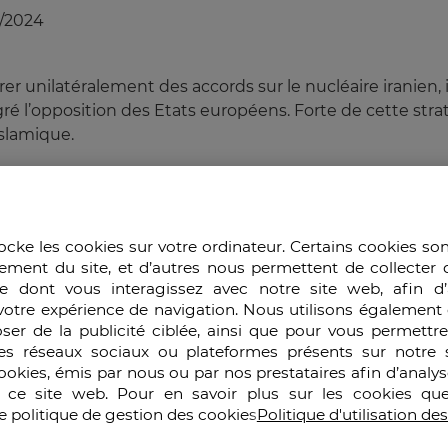
/2024
er unilatéralement des accords sur le nucléaire iranien,
ré l’opposition des Etats européens. Forte de cette straté
slamique.
ations irano-américaines, la
vers la Chine
ocke les cookies sur votre ordinateur. Certains cookies so
ement du site, et d’autres nous permettent de collecter 
e dont vous interagissez avec notre site web, afin d’
tard que cet été pour montrer sa volonté de signer un
ac
votre expérience de navigation. Nous utilisons également 
iards de dollars sur 25 ans. 280 milliards de dollars d’i
ser de la publicité ciblée, ainsi que pour vous permettr
our les transports et la technologie sont les termes de l’a
es réseaux sociaux ou plateformes présents sur notre s
 prix
.
cookies, émis par nous ou par nos prestataires afin d’analy
r ce site web. Pour en savoir plus sur les cookies que
e politique de gestion des cookies
Politique d'utilisation de
uveau terrain d’affrontement, où deux camps s’opposent
des pays européens que sont la France, l’Allemagne et 