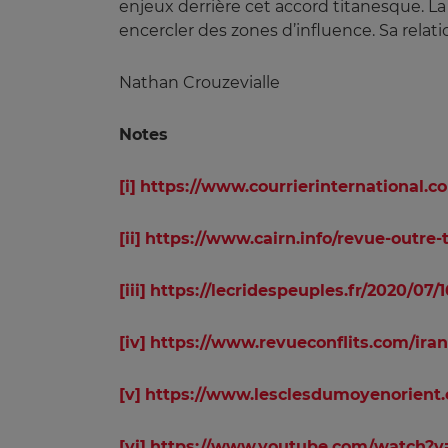
enjeux derrière cet accord titanesque. L
encercler des zones d’influence. Sa relati
Nathan Crouzevialle
Notes
[i]
https://www.courrierinternational.c
[ii]
https://www.cairn.info/revue-outre-
[iii]
https://lecridespeuples.fr/2020/07
[iv]
https://www.revueconflits.com/iran
[v]
https://www.lesclesdumoyenorient.
[vi]
https://www.youtube.com/watch?