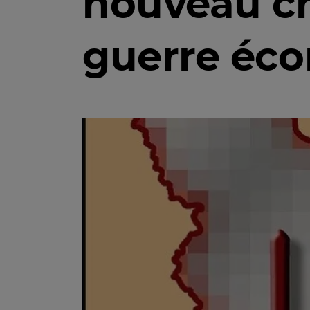
nouveau ch
guerre éc