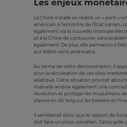
Les enjeux monétair
La Chine installe en réalité un « pont » v
américain à l’encontre de l’Etat iranien.
également via la nouvelle monnaie électr
et à la Chine de contourner sans problème
également. De plus, elle permettra à Péki
aux billets verts américains.
Au terme de cette démonstration, Il appa
pour la sécurisation de ces sites maritim
asiatique. Cette situation pourrait abou
mais elle amène également une contradict
révolution et protéger les musulmans dès 
silence en dit long sur les besoins en f
Il semblerait donc que le rapport de forc
doit faire un choix cornélien. Cette gri