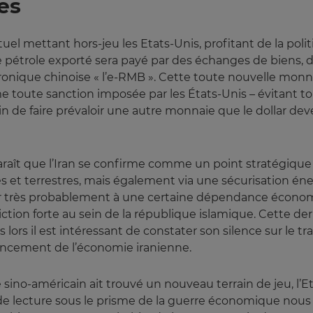
es
irtuel mettant hors-jeu les Etats-Unis, profitant de la po
 Le pétrole exporté sera payé par des échanges de biens, 
onique chinoise « l’e-RMB ». Cette toute nouvelle monna
 toute sanction imposée par les États-Unis – évitant tou
n de faire prévaloir une autre monnaie que le dollar deve
raît que l’Iran se confirme comme un point stratégique 
es et terrestres, mais également via une sécurisation én
tir très probablement à une certaine dépendance économiq
ion forte au sein de la république islamique. Cette der
lors il est intéressant de constater son silence sur le 
inancement de l’économie iranienne.
e sino-américain ait trouvé un nouveau terrain de jeu, l’
lle de lecture sous le prisme de la guerre économique n