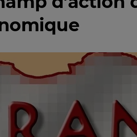
amp d’action d
onomique