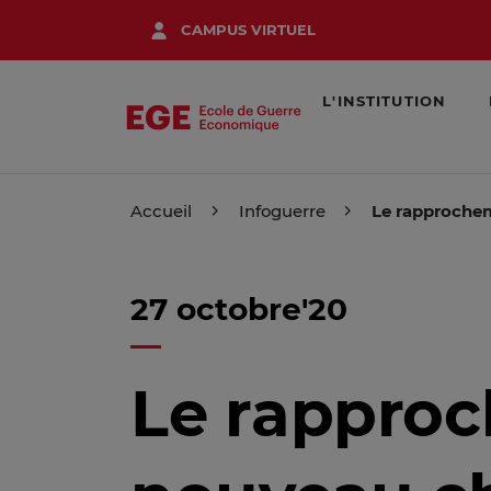
Aller
CAMPUS VIRTUEL
au
contenu
principal
L'INSTITUTION
Accueil
Infoguerre
Le rapprochem
27 octobre'20
Le rapproc